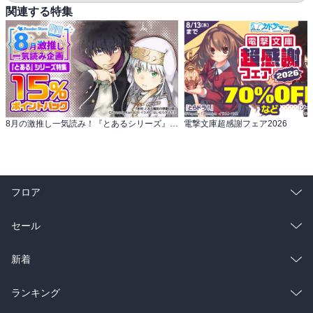
関連する特集
8月の激推し一気読み！『とあるシリーズ』特集
電撃文庫超感謝フェア2026
フロア
総合
コミック
セール
ラノベ
小説
総合
コミック
新着
雑誌・グラビア
ビジネス・実用
ラノベ
小説
総合
コミック
ランキング