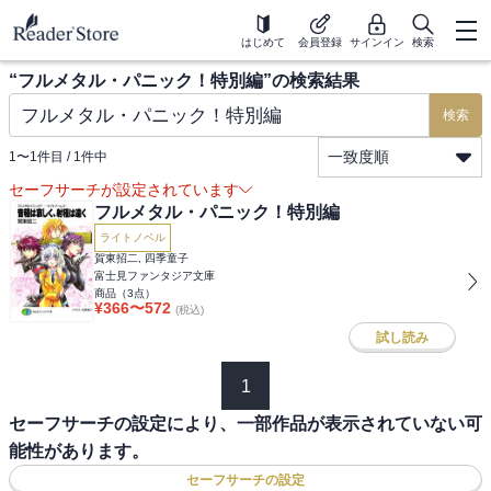
はじめて
会員登録
サインイン
検索
“
フルメタル・パニック！特別編
”の検索結果
検索
一致度順
1
〜
1
件目 /
1
件中
セーフサーチが設定されています
フルメタル・パニック！特別編
ライトノベル
賀東招二, 四季童子
富士見ファンタジア文庫
商品（
3
点）
¥
366
〜
572
(税込)
試し読み
1
セーフサーチの設定により、一部作品が表示されていない可
能性があります。
セーフサーチの設定