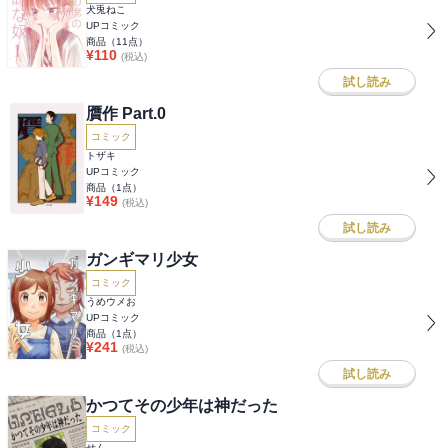
犬兎ねこ
UPコミック
商品（
11
点）
¥
110
(税込)
試し読み
贋作 Part.0
コミック
トザキ
UPコミック
商品（
1
点）
¥
149
(税込)
試し読み
ガンギマリ少女
コミック
うめウメお
UPコミック
商品（
1
点）
¥
241
(税込)
試し読み
かつてその少年は神だった
コミック
せん