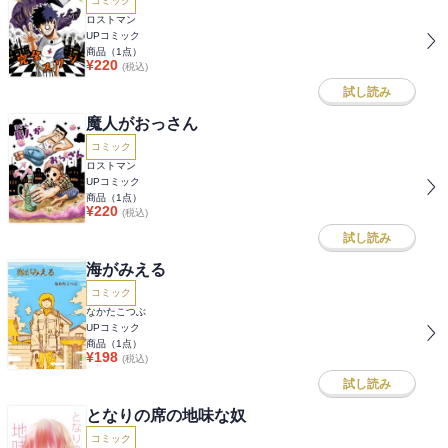
コミック
ロストマン
UPコミック
商品（
1
点）
¥
220
(税込)
試し読み
魔人がおっさん
コミック
ロストマン
UPコミック
商品（
1
点）
¥
220
(税込)
試し読み
海がみえる
コミック
なかたこつぶ
UPコミック
商品（
1
点）
¥
198
(税込)
試し読み
となりの席の地味な奴
コミック