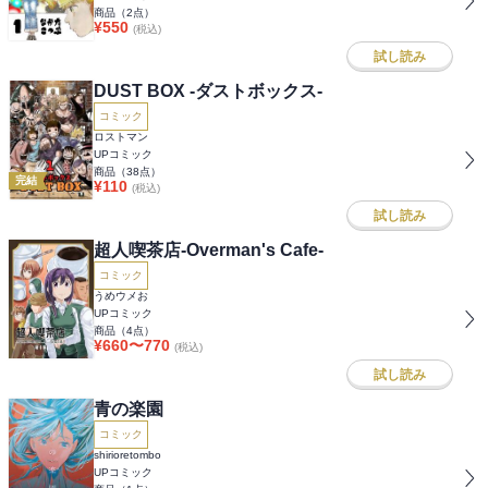
商品（
2
点）
¥
550
(税込)
試し読み
DUST BOX -ダストボックス-
コミック
ロストマン
UPコミック
商品（
38
点）
完結
¥
110
(税込)
試し読み
超人喫茶店-Overman's Cafe-
コミック
うめウメお
UPコミック
商品（
4
点）
¥
660
〜
770
(税込)
試し読み
青の楽園
コミック
shirioretombo
UPコミック