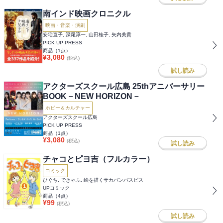
南インド映画クロニクル
映画・音楽・演劇
安宅直子, 深尾淳一, 山田桂子, 矢内美貴
PICK UP PRESS
商品（
1
点）
¥
3,080
(税込)
試し読み
アクターズスクール広島 25thアニバーサリー
BOOK－NEW HORIZON－
ホビー＆カルチャー
アクターズスクール広島
PICK UP PRESS
商品（
1
点）
¥
3,080
(税込)
試し読み
チャコとピヨ吉（フルカラー）
コミック
ひぐち, できゃふ, 絵を描くサカバンバスピス
UPコミック
商品（
4
点）
¥
99
(税込)
試し読み