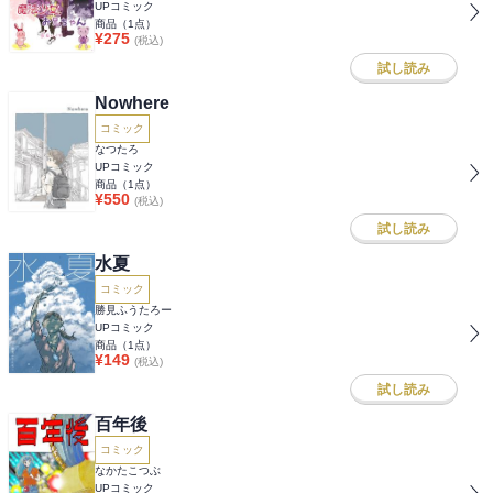
UPコミック
商品（
1
点）
¥
275
(税込)
試し読み
Nowhere
コミック
なつたろ
UPコミック
商品（
1
点）
¥
550
(税込)
試し読み
水夏
コミック
勝見ふうたろー
UPコミック
商品（
1
点）
¥
149
(税込)
試し読み
百年後
コミック
なかたこつぶ
UPコミック