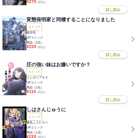
¥
275
(税込)
試し読み
変態発明家と同棲することになりました
コミック
桜荘司
UPコミック
商品（
3
点）
¥
220
(税込)
試し読み
圧の強い妹はお嫌いですか？
コミック
イシガミアキラ
UPコミック
商品（
2
点）
¥
110
(税込)
試し読み
しはさんじゅうに
コミック
勝見ふうたろー
UPコミック
商品（
1
点）
¥
220
(税込)