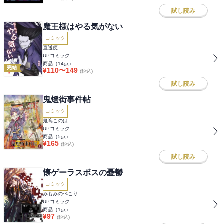
試し読み
魔王様はやる気がない
コミック
直送便
UPコミック
商品（
14
点）
完結
¥
110
〜
149
(税込)
試し読み
鬼燈街事件帖
コミック
鬼嶌このは
UPコミック
商品（
5
点）
¥
165
(税込)
試し読み
懐ゲーラスボスの憂鬱
コミック
みもみのぺこり
UPコミック
商品（
1
点）
¥
97
(税込)