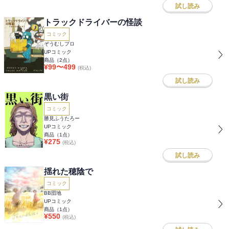
試し読み
トラックドライバーの怪談
コミック
ぞうむしプロ
UPコミック
商品（
2
点）
¥
99
〜
499
(税込)
試し読み
黒い街
コミック
勝見ふうたろー
UPコミック
商品（
1
点）
¥
275
(税込)
試し読み
揺れた穂陰で
コミック
BB団地
UPコミック
商品（
1
点）
¥
550
(税込)