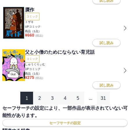
試し読み
贋作
コミック
トザキ
UPコミック
商品（
1
点）
¥
660
(税込)
試し読み
父と小僧のためにならない育児話
コミック
しゅうくりぃむ
UPコミック
商品（
1
点）
¥
275
(税込)
試し読み
1
2
3
4
5
...
31
セーフサーチの設定により、一部作品が表示されていない可
能性があります。
セーフサーチの設定