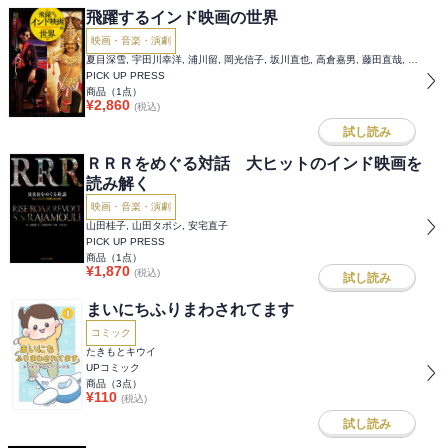
飛躍するインド映画の世界
映画・音楽・演劇
夏目深雪, 宇田川幸洋, 浦川留, 岡光信子, 坂川直也, 高倉嘉男, 藤田直哉, 古澤健, 真魚八重子, 山下博司
PICK UP PRESS
商品（
1
点）
¥
2,860
(税込)
試し読み
ＲＲＲをめぐる対話 大ヒットのインド映画を
読み解く
映画・音楽・演劇
山田桂子, 山田タポシ, 安宅直子
PICK UP PRESS
商品（
1
点）
¥
1,870
(税込)
試し読み
まいにちふりまわされてます
コミック
たきもとキウイ
UPコミック
商品（
3
点）
¥
110
(税込)
試し読み