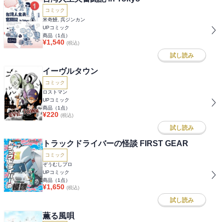
コミック
米奇鰻, 呉ジンカン
UPコミック
商品（
1
点）
¥
1,540
(税込)
試し読み
イーヴルタウン
コミック
ロストマン
UPコミック
商品（
1
点）
¥
220
(税込)
試し読み
トラックドライバーの怪談 FIRST GEAR
コミック
ぞうむしプロ
UPコミック
商品（
1
点）
¥
1,650
(税込)
試し読み
薫る風唄