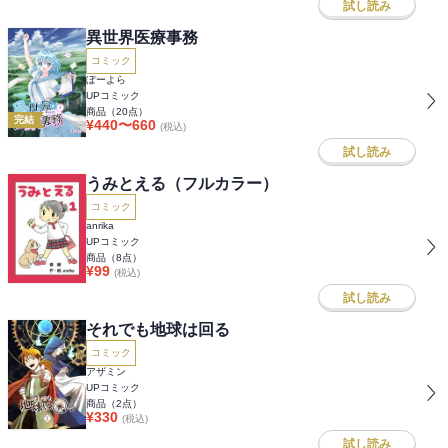
試し読み
異世界医療事務
コミック
ぽーよら
UPコミック
商品（
20
点）
完結
¥
440
〜
660
(税込)
試し読み
うみとえる（フルカラー）
コミック
anrika
UPコミック
商品（
8
点）
¥
99
(税込)
試し読み
それでも地球は回る
コミック
アザミン
UPコミック
商品（
2
点）
¥
330
(税込)
試し読み