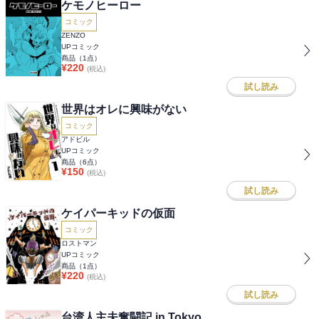
ケモノヒーロー
コミック
ZENZO
UPコミック
商品（
1
点）
¥
220
(税込)
試し読み
世界はオレに興味がない
コミック
アドビル
UPコミック
商品（
6
点）
¥
150
(税込)
試し読み
ケイパーキッドの仮面
コミック
ロストマン
UPコミック
商品（
1
点）
¥
220
(税込)
試し読み
台湾人主夫奮闘記 in Tokyo