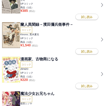
UPコミック
商品（
1
点）
¥
385
(税込)
試し読み
蘭人異聞録－濱田彌兵衛事件－
コミック
Kinono, 黒木夏兒
UPコミック
商品（
1
点）
¥
1,540
(税込)
試し読み
漫画家、古物商になる
コミック
ZENZO
UPコミック
商品（
1
点）
¥
220
(税込)
試し読み
魔法少女お兄ちゃん
コミック
荻田シノヤ