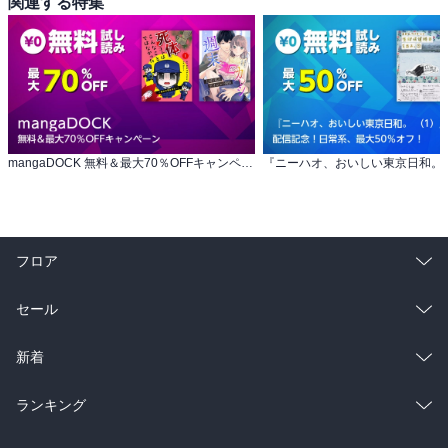
関連する特集
mangaDOCK 無料＆最大70％OFFキャンペーン
フロア
総合
コミック
セール
ラノベ
小説
総合
コミック
新着
雑誌・グラビア
ビジネス・実用
ラノベ
小説
総合
コミック
ランキング
BL・TL
雑誌・グラビア
ビジネス・実用