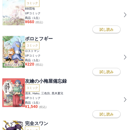
コミック
BB団地
UPコミック
商品（
1
点）
¥
660
(税込)
試し読み
ポロとフギー
コミック
ロストマン
UPコミック
商品（
1
点）
¥
220
(税込)
試し読み
友繪の小梅屋備忘録
コミック
清水, Haku, 三色坊, 黒木夏兒
UPコミック
商品（
1
点）
¥
1,540
(税込)
試し読み
完全スワン