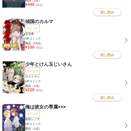
商品（
1
点）
¥
440
(税込)
試し読み
傾国のカルマ
コミック
宝宝拳
UPコミック
商品（
33
点）
続巻入荷
¥
100
(税込)
試し読み
少年とけん玉じいさん
コミック
ロストマン
UPコミック
商品（
1
点）
¥
220
(税込)
試し読み
俺は彼女の専属×××
コミック
荻田シノヤ
UPコミック
商品（
1
点）