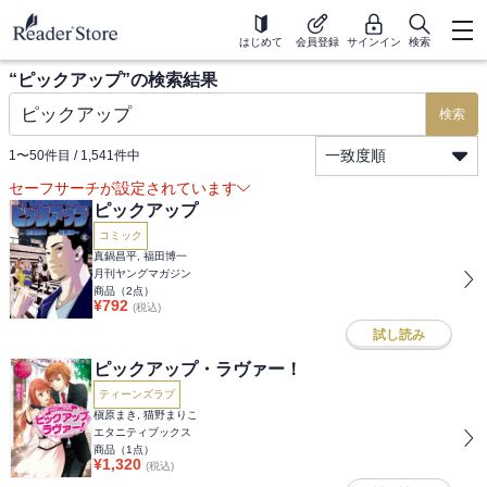
はじめて
会員登録
サインイン
検索
“
ピックアップ
”の検索結果
検索
一致度順
1
〜
50
件目 /
1,541
件中
セーフサーチが設定されています
ピックアップ
コミック
真鍋昌平, 福田博一
月刊ヤングマガジン
商品（
2
点）
¥
792
(税込)
試し読み
ピックアップ・ラヴァー！
ティーンズラブ
槇原まき, 猫野まりこ
エタニティブックス
商品（
1
点）
¥
1,320
(税込)