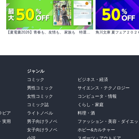
【夏電書2026】青春も、友情も、 家族も 特選小説フェア
ジャンル
コミック
ビジネス・経済
男性コミック
サイエンス・テクノロジー
女性コミック
コンピュータ・情報
コミック誌
くらし・家庭
ラビア
ライトノベル
料理・酒
・実用
男子向けラノベ
ファッション・美容・ダイエッ
女子向けラノベ
ホビー&カルチャー
小説
スポーツ・アウトドア