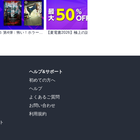
角川文庫 夏フェア２０２６ 第4弾：怖い！ホラー小説
【夏電書2026】極上の謎解きを…… 講談社 真夏のミステリーフェア
【
ヘルプ&サポート
初めての方へ
ヘルプ
よくあるご質問
お問い合わせ
利用規約
ト