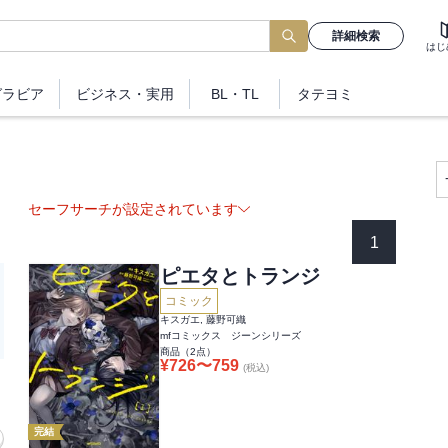
詳細検索
はじ
グラビア
ビジネス
・実用
BL・TL
タテヨミ
セーフサーチが設定されています
1
ピエタとトランジ
コミック
キスガエ, 藤野可織
mfコミックス ジーンシリーズ
商品（
2
点）
¥
726
〜
759
(税込)
完結