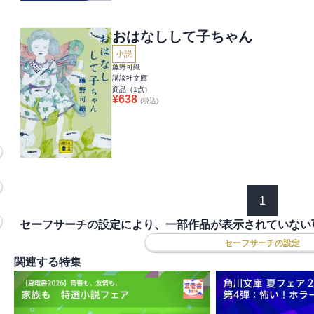
おはなしして子ちゃん
小説
藤野可織
講談社文庫
商品（
1
点）
¥
638
(税込)
1
セーフサーチの設定により、一部作品が表示されていない
セーフサーチの設定
関連する特集