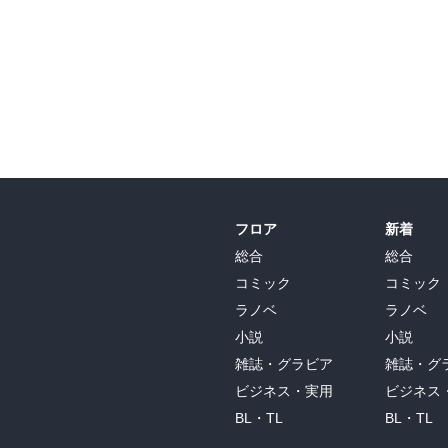
フロア
新着
総合
総合
コミック
コミック
ラノベ
ラノベ
小説
小説
雑誌・グラビア
雑誌・グ
ビジネス・実用
ビジネス
BL・TL
BL・TL