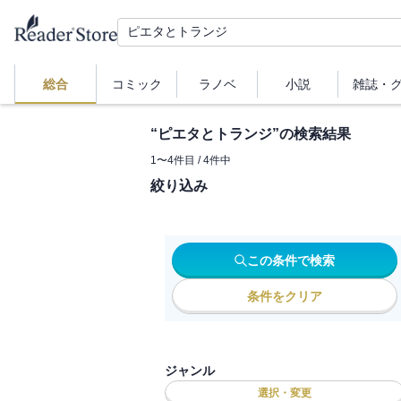
総合
コミック
ラノベ
小説
雑誌・
“
ピエタとトランジ
”の検索結果
1
〜
4
件目 /
4
件中
絞り込み
この条件で検索
条件をクリア
ジャンル
選択・変更