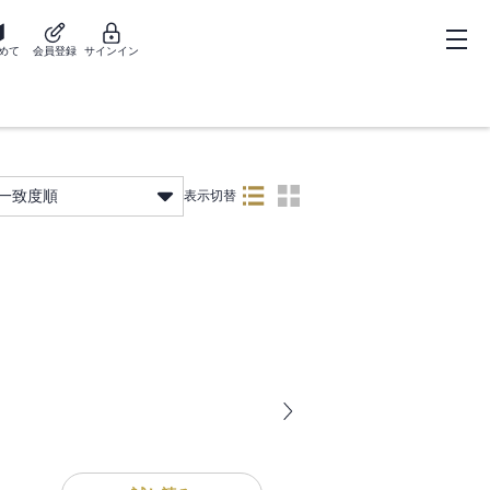
めて
会員登録
サインイン
一致度順
表示切替