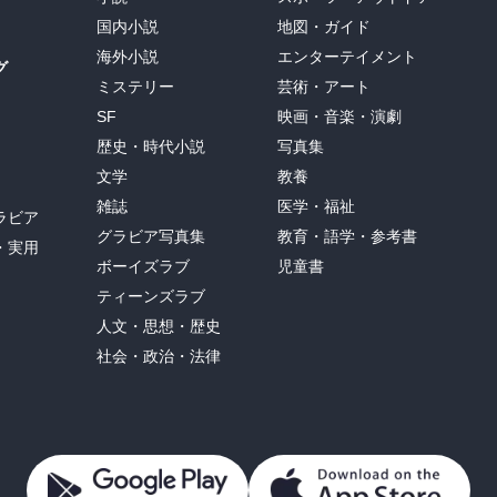
国内小説
地図・ガイド
海外小説
エンターテイメント
グ
ミステリー
芸術・アート
SF
映画・音楽・演劇
歴史・時代小説
写真集
文学
教養
雑誌
医学・福祉
ラビア
グラビア写真集
教育・語学・参考書
・実用
ボーイズラブ
児童書
ティーンズラブ
人文・思想・歴史
社会・政治・法律