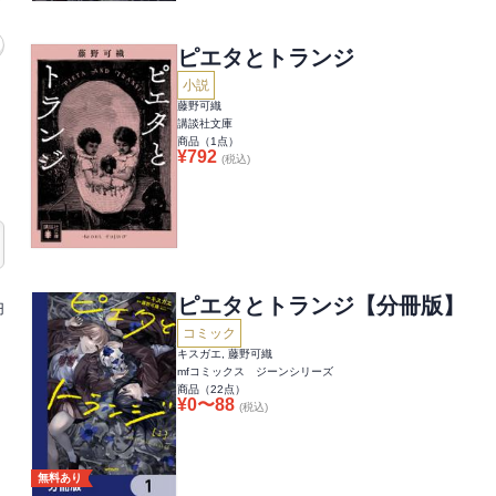
ピエタとトランジ
小説
藤野可織
講談社文庫
商品（
1
点）
¥
792
(税込)
ピエタとトランジ【分冊版】
円
コミック
キスガエ, 藤野可織
mfコミックス ジーンシリーズ
商品（
22
点）
¥
0
〜
88
(税込)
無料あり