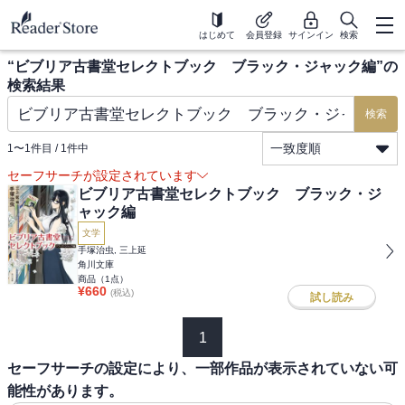
はじめて
会員登録
サインイン
検索
“
ビブリア古書堂セレクトブック ブラック・ジャック編
”の
検索結果
検索
一致度順
1
〜
1
件目 /
1
件中
セーフサーチが設定されています
ビブリア古書堂セレクトブック ブラック・ジ
ャック編
文学
手塚治虫, 三上延
角川文庫
商品（
1
点）
¥
660
(税込)
試し読み
1
セーフサーチの設定により、一部作品が表示されていない可
能性があります。