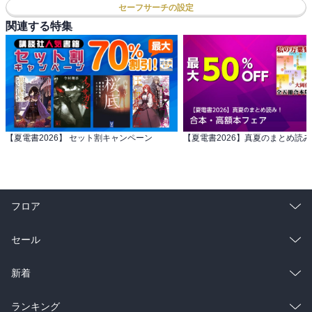
セーフサーチの設定
関連する特集
【夏電書2026】 セット割キャンペーン
フロア
総合
コミック
セール
ラノベ
小説
総合
コミック
新着
雑誌・グラビア
ビジネス・実用
ラノベ
小説
総合
コミック
ランキング