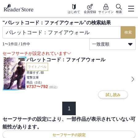
はじめて
会員登録
サインイン
検索
“
バレットコード：ファイアウォール
”の検索結果
検索
一致度順
1
〜
1
件目 /
1
件中
セーフサーチが設定されています
バレットコード：ファイアウォール
ライトノベル
斉藤すず, 緜
電撃文庫
商品（
2
点）
¥
737
〜
792
(税込)
試し読み
1
セーフサーチの設定により、一部作品が表示されていない可
能性があります。
セーフサーチの設定