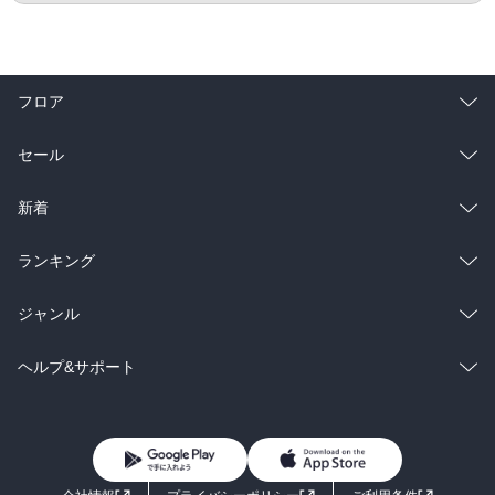
フロア
総合
コミック
セール
ラノベ
小説
総合
コミック
新着
雑誌・グラビア
ビジネス・実用
ラノベ
小説
総合
コミック
ランキング
BL・TL
雑誌・グラビア
ビジネス・実用
ラノベ
小説
総合
コミック
ジャンル
BL・TL
雑誌・グラビア
ビジネス・実用
ラノベ
小説
コミック
男性コミック
ヘルプ&サポート
BL・TL
雑誌・グラビア
ビジネス・実用
女性コミック
コミック誌
初めての方へ
ヘルプ
BL・TL
ライトノベル
男子向けラノベ
よくあるご質問
お問い合わせ