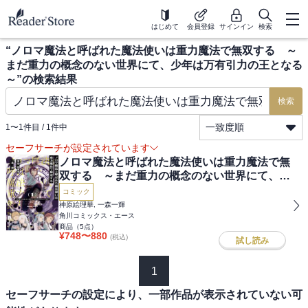
はじめて
会員登録
サインイン
検索
“
ノロマ魔法と呼ばれた魔法使いは重力魔法で無双する ～
まだ重力の概念のない世界にて、少年は万有引力の王となる
～
”の検索結果
検索
一致度順
1
〜
1
件目 /
1
件中
セーフサーチが設定されています
ノロマ魔法と呼ばれた魔法使いは重力魔法で無
双する ～まだ重力の概念のない世界にて、少
年は万有引力の王となる～
コミック
神原絵理華, 一森一輝
角川コミックス・エース
商品（
5
点）
¥
748
〜
880
(税込)
試し読み
1
セーフサーチの設定により、一部作品が表示されていない可