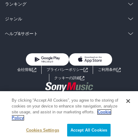
雑誌・グラビア
ビジネス・実用
ラノベ
小説
総合
コミック
ランキング
BL・TL
雑誌・グラビア
ビジネス・実用
ラノベ
小説
総合
コミック
ジャンル
BL・TL
雑誌・グラビア
ビジネス・実用
ラノベ
小説
コミック
男性コミック
ヘルプ&サポート
BL・TL
雑誌・グラビア
ビジネス・実用
女性コミック
コミック誌
初めての方へ
ヘルプ
BL・TL
ライトノベル
男子向けラノベ
よくあるご質問
お問い合わせ
会社情報
プライバシーポリシー
ご利用条件
女子向けラノベ
小説
利用規約
クッキーの詳細
国内小説
海外小説
Copyright 2017 - 2026 Sony Music Entertainment(Japan) Inc.
By clicking “Accept All Cookies”, you agree to the storing of
ミステリー
SF
Information on the site is for the Japan domestic market only
cookies on your device to enhance site navigation, analyze
powered by
site usage, and assist in our marketing efforts.
Cookie
Policy
歴史・時代小説
文学
Cookies Settings
絞り込み条件を変える
Accept All Cookies
雑誌
グラビア写真集