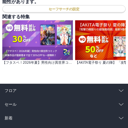
能性があります。
セーフサーチの設定
関連する特集
【フタスペ！2026年夏】男性向け異世界コミック 対象作品が最新巻まで全て30％OFF＆一部無料！
フロア
総合
コミック
セール
ラノベ
小説
総合
コミック
新着