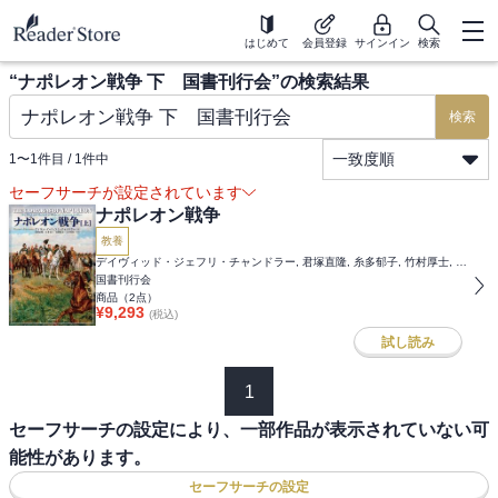
はじめて
会員登録
サインイン
検索
“
ナポレオン戦争 下 国書刊行会
”の検索結果
検索
一致度順
1
〜
1
件目 /
1
件中
セーフサーチが設定されています
ナポレオン戦争
教養
デイヴィッド・ジェフリ・チャンドラー, 君塚直隆, 糸多郁子, 竹村厚士, 竹本知行
国書刊行会
商品（
2
点）
¥
9,293
(税込)
試し読み
1
セーフサーチの設定により、一部作品が表示されていない可
能性があります。
セーフサーチの設定