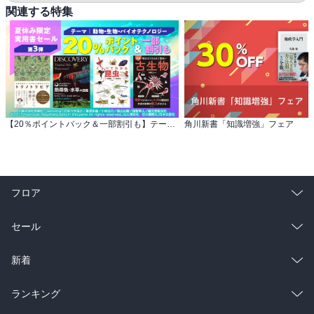
関連する特集
【20％ポイントバック＆一部割引も】テーマ：動物・生物・バイオテクノロジー 夏休み限定実用書セール第3弾
角川新書「知識増強」フェア
フロア
総合
コミック
セール
ラノベ
小説
総合
コミック
新着
雑誌・グラビア
ビジネス・実用
ラノベ
小説
総合
コミック
ランキング