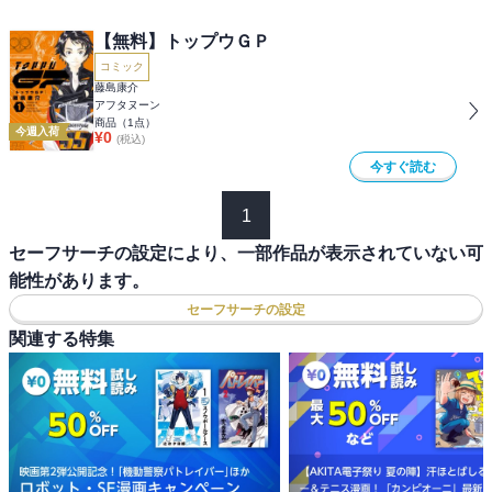
【無料】トップウＧＰ
コミック
藤島康介
アフタヌーン
商品（
1
点）
今週入荷
¥
0
(税込)
今すぐ読む
1
セーフサーチの設定により、一部作品が表示されていない可
能性があります。
セーフサーチの設定
関連する特集