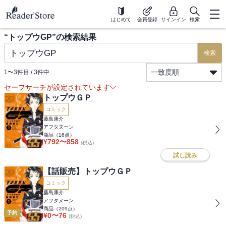
はじめて
会員登録
サインイン
検索
“
トップウGP
”の検索結果
検索
一致度順
1
〜
3
件目 /
3
件中
セーフサーチが設定されています
トップウＧＰ
コミック
藤島康介
アフタヌーン
商品（
16
点）
¥
792
〜
858
(税込)
試し読み
【話販売】トップウＧＰ
コミック
藤島康介
アフタヌーン
商品（
209
点）
予約
¥
0
〜
76
(税込)