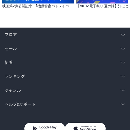
映画第2弾公開記念！｢機動警察パトレイバー｣ほか ロボット・SF漫画キャンペーン
フロア
総合
コミック
セール
ラノベ
小説
総合
コミック
新着
雑誌・グラビア
ビジネス・実用
ラノベ
小説
総合
コミック
ランキング
BL・TL
雑誌・グラビア
ビジネス・実用
ラノベ
小説
総合
コミック
ジャンル
BL・TL
雑誌・グラビア
ビジネス・実用
ラノベ
小説
コミック
男性コミック
ヘルプ&サポート
BL・TL
雑誌・グラビア
ビジネス・実用
女性コミック
コミック誌
初めての方へ
ヘルプ
BL・TL