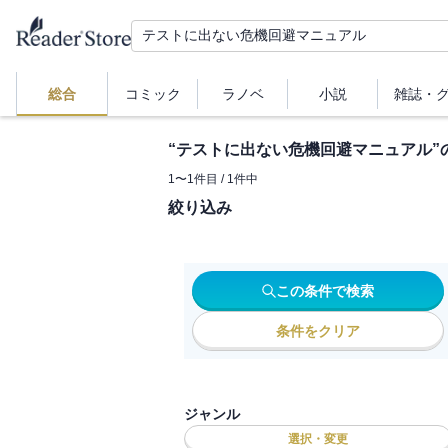
総合
コミック
ラノベ
小説
雑誌・
“
テストに出ない危機回避マニュアル
”
1
〜
1
件目 /
1
件中
絞り込み
この条件で検索
条件をクリア
ジャンル
選択・変更