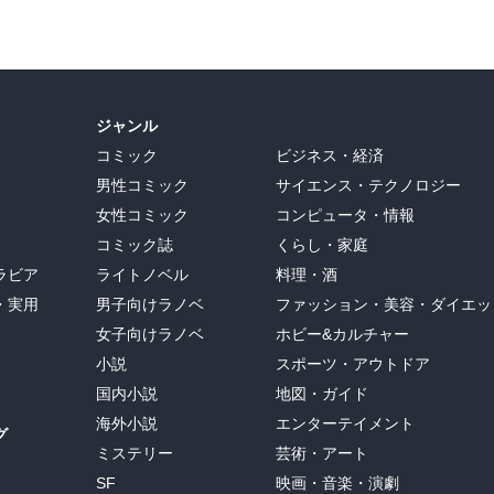
ジャンル
コミック
ビジネス・経済
男性コミック
サイエンス・テクノロジー
女性コミック
コンピュータ・情報
コミック誌
くらし・家庭
ラビア
ライトノベル
料理・酒
・実用
男子向けラノベ
ファッション・美容・ダイエッ
女子向けラノベ
ホビー&カルチャー
小説
スポーツ・アウトドア
国内小説
地図・ガイド
海外小説
エンターテイメント
グ
ミステリー
芸術・アート
SF
映画・音楽・演劇