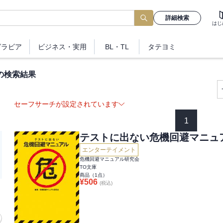
詳細検索
はじ
グラビア
ビジネス
・実用
BL・TL
タテヨミ
の検索結果
セーフサーチが設定されています
1
テストに出ない危機回避マニュ
エンターテイメント
危機回避マニュアル研究会
TO文庫
商品（
1
点）
¥
506
(税込)