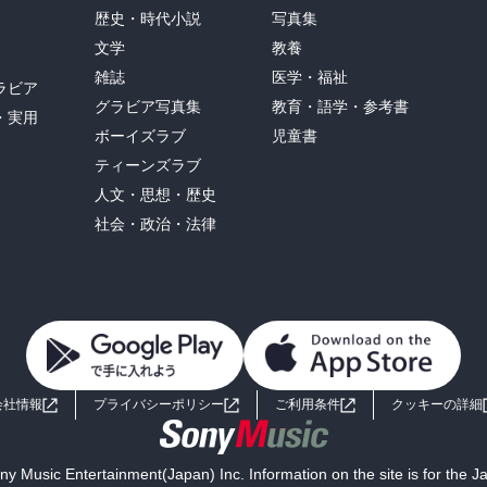
歴史・時代小説
写真集
文学
教養
雑誌
医学・福祉
ラビア
グラビア写真集
教育・語学・参考書
・実用
ボーイズラブ
児童書
ティーンズラブ
人文・思想・歴史
社会・政治・法律
会社情報
プライバシーポリシー
ご利用条件
クッキーの詳細
y Music Entertainment(Japan) Inc. Information on the site is for the 