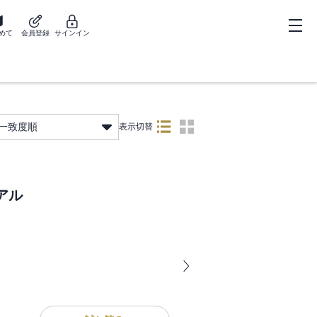
めて
会員登録
サインイン
一致度順
表示切替
アル