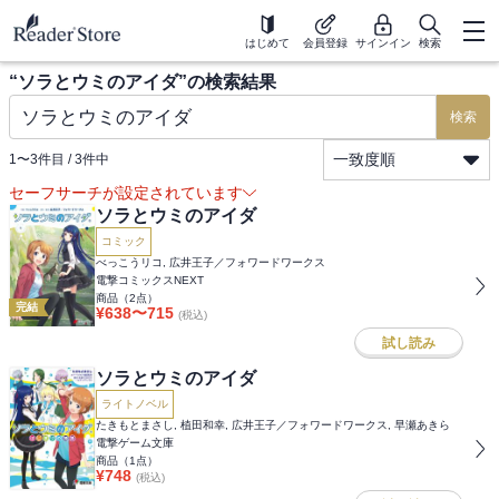
はじめて
会員登録
サインイン
検索
“
ソラとウミのアイダ
”の検索結果
検索
一致度順
1
〜
3
件目 /
3
件中
セーフサーチが設定されています
ソラとウミのアイダ
コミック
べっこうリコ, 広井王子／フォワードワークス
電撃コミックスNEXT
商品（
2
点）
完結
¥
638
〜
715
(税込)
試し読み
ソラとウミのアイダ
ライトノベル
たきもとまさし, 植田和幸, 広井王子／フォワードワークス, 早瀬あきら
電撃ゲーム文庫
商品（
1
点）
¥
748
(税込)