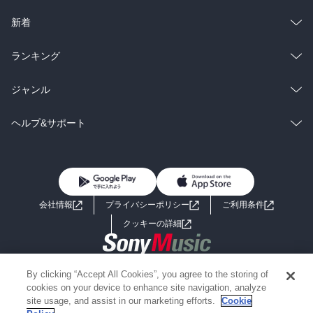
ラノベ
小説
総合
コミック
新着
雑誌・グラビア
ビジネス・実用
ラノベ
小説
総合
コミック
ランキング
BL・TL
雑誌・グラビア
ビジネス・実用
ラノベ
小説
総合
コミック
ジャンル
BL・TL
雑誌・グラビア
ビジネス・実用
ラノベ
小説
コミック
男性コミック
ヘルプ&サポート
BL・TL
雑誌・グラビア
ビジネス・実用
女性コミック
コミック誌
初めての方へ
ヘルプ
BL・TL
ライトノベル
男子向けラノベ
よくあるご質問
お問い合わせ
会社情報
プライバシーポリシー
ご利用条件
女子向けラノベ
小説
利用規約
クッキーの詳細
国内小説
海外小説
Copyright 2017 - 2026 Sony Music Entertainment(Japan) Inc.
By clicking “Accept All Cookies”, you agree to the storing of
ミステリー
SF
Information on the site is for the Japan domestic market only
cookies on your device to enhance site navigation, analyze
powered by
site usage, and assist in our marketing efforts.
Cookie