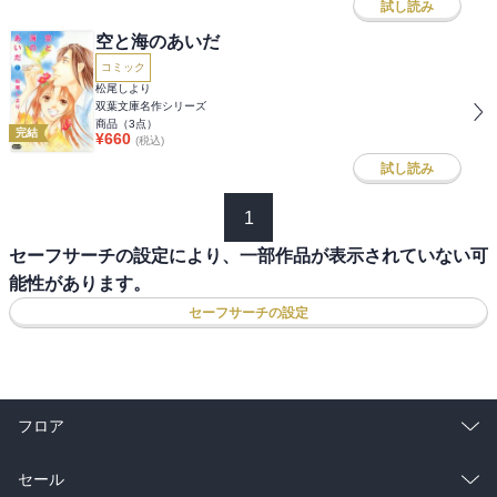
試し読み
空と海のあいだ
コミック
松尾しより
双葉文庫名作シリーズ
商品（
3
点）
完結
¥
660
(税込)
試し読み
1
セーフサーチの設定により、一部作品が表示されていない可
能性があります。
セーフサーチの設定
フロア
総合
コミック
セール