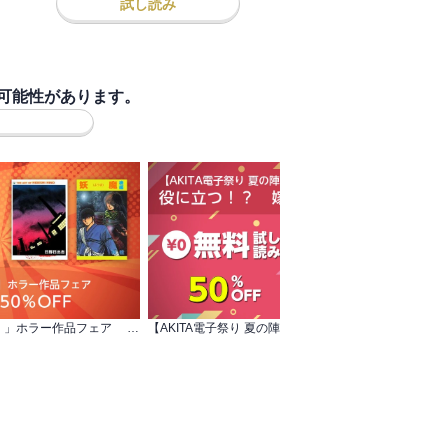
試し読み
可能性があります。
「オトナゴロシ（分冊版）」ホラー作品フェア 対象作品 全巻50％OFF
【AKITA電子祭り 夏の陣】帰省前・帰省中に 役に立つ！？ 嫁姑トラブル特集！