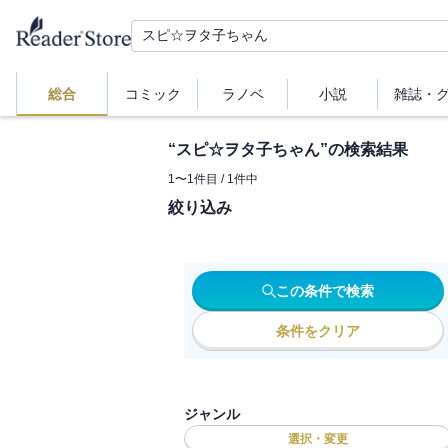
総合
コミック
ラノベ
小説
雑誌・
“
スピ☆ヲタ子ちゃん
”の検索結果
1
〜
1
件目 /
1
件中
絞り込み
この条件で検索
条件をクリア
ジャンル
選択・変更