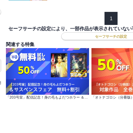
1
セーフサーチの設定により、一部作品が表示されていない
セーフサーチの設定
関連する特集
円
「203号室」配信記念！身の毛もよだつホラー ＆サスペンスフェア 無料+割引