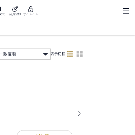
めて
会員登録
サインイン
一致度順
表示切替