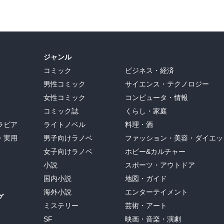
ジャンル
コミック
ビジネス・経済
男性コミック
サイエンス・テクノロジー
女性コミック
コンピュータ・情報
コミック誌
くらし・家庭
ラビア
ライトノベル
料理・酒
・実用
男子向けラノベ
ファッション・美容・ダイエッ
女子向けラノベ
ホビー&カルチャー
小説
スポーツ・アウトドア
国内小説
地図・ガイド
海外小説
エンターテイメント
グ
ミステリー
芸術・アート
SF
映画・音楽・演劇