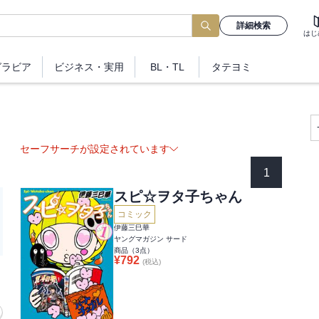
詳細検索
はじ
グラビア
ビジネス
・実用
BL・TL
タテヨミ
セーフサーチが設定されています
1
スピ☆ヲタ子ちゃん
コミック
伊藤三巳華
ヤングマガジン サード
商品（
3
点）
¥
792
(税込)