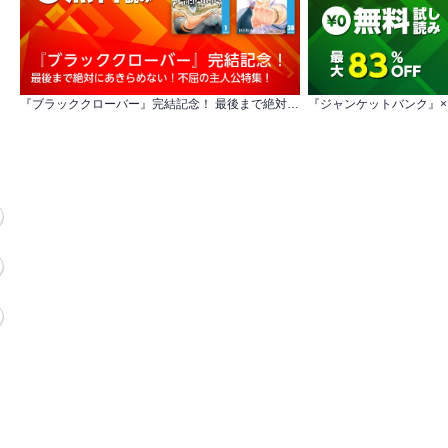
『ブラッククローバー』完結記念！ 最後まで絶対にあきらめない！不屈の主人公特集！