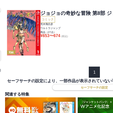
ジョジョの奇妙な冒険 第8部 
コミック
荒木飛呂彦
ウルトラジャンプ
商品（
27
点）
¥
653
〜
674
(税込)
完結
円
1
セーフサーチの設定により、一部作品が表示されていない
セーフサーチの設定
関連する特集