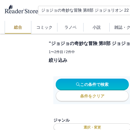
総合
コミック
ラノベ
小説
雑誌・
“
ジョジョの奇妙な冒険 第8部 ジョジョ
1
〜
2
件目 /
2
件中
絞り込み
この条件で検索
条件をクリア
ジャンル
選択・変更