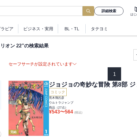
詳細検索
はじ
グラビア
ビジネス
・実用
BL・TL
タテヨミ
リオン 22
”の検索結果
セーフサーチが設定されています
1
ジョジョの奇妙な冒険 第8部 
コミック
荒木飛呂彦
ウルトラジャンプ
商品（
27
点）
¥
543
〜
564
(税込)
完結