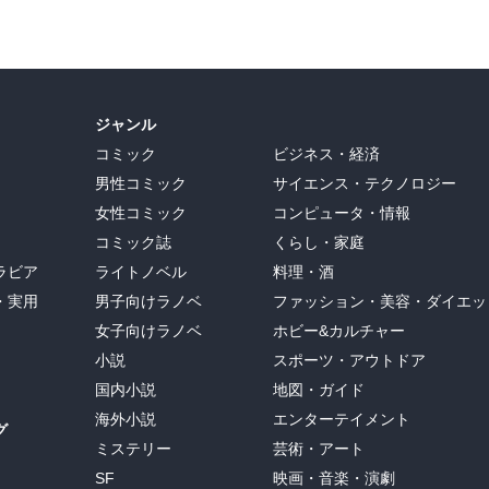
ジャンル
コミック
ビジネス・経済
男性コミック
サイエンス・テクノロジー
女性コミック
コンピュータ・情報
コミック誌
くらし・家庭
ラビア
ライトノベル
料理・酒
・実用
男子向けラノベ
ファッション・美容・ダイエッ
女子向けラノベ
ホビー&カルチャー
小説
スポーツ・アウトドア
国内小説
地図・ガイド
海外小説
エンターテイメント
グ
ミステリー
芸術・アート
SF
映画・音楽・演劇