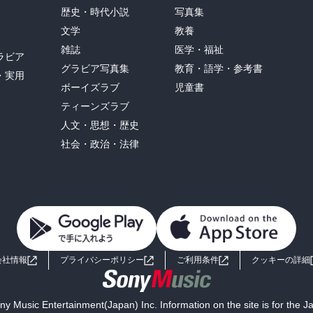
歴史・時代小説
写真集
文学
教養
雑誌
医学・福祉
ラビア
グラビア写真集
教育・語学・参考書
・実用
ボーイズラブ
児童書
ティーンズラブ
人文・思想・歴史
社会・政治・法律
会社情報
プライバシーポリシー
ご利用条件
クッキーの詳細
y Music Entertainment(Japan) Inc. Information on the site is for the 