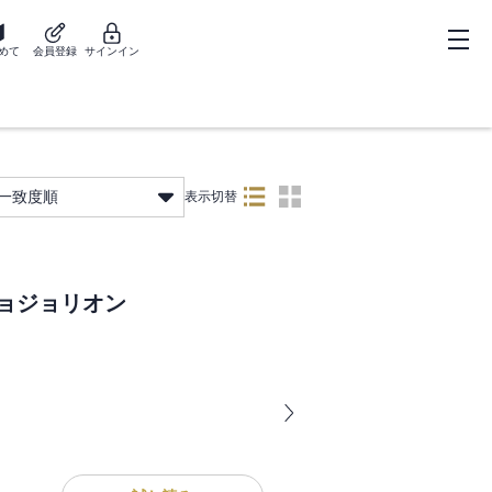
めて
会員登録
サインイン
一致度順
表示切替
ジョジョリオン