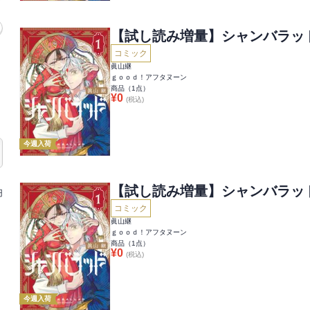
【試し読み増量】シャンバラッ
コミック
眞山継
ｇｏｏｄ！アフタヌーン
商品（
1
点）
¥
0
(税込)
今週入荷
【試し読み増量】シャンバラッ
円
コミック
眞山継
ｇｏｏｄ！アフタヌーン
商品（
1
点）
¥
0
(税込)
今週入荷