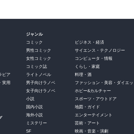
ジャンル
コミック
ビジネス・経済
男性コミック
サイエンス・テクノロジー
女性コミック
コンピュータ・情報
コミック誌
くらし・家庭
ラビア
ライトノベル
料理・酒
・実用
男子向けラノベ
ファッション・美容・ダイエッ
女子向けラノベ
ホビー&カルチャー
小説
スポーツ・アウトドア
国内小説
地図・ガイド
海外小説
エンターテイメント
グ
ミステリー
芸術・アート
SF
映画・音楽・演劇