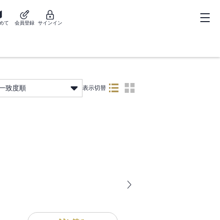
めて
会員登録
サインイン
一致度順
表示切替