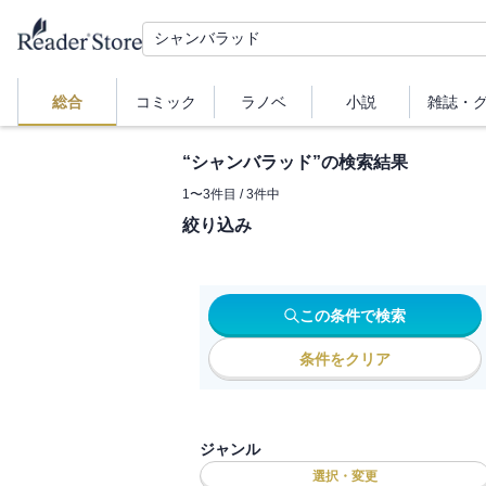
総合
コミック
ラノベ
小説
雑誌・
“
シャンバラッド
”の検索結果
1
〜
3
件目 /
3
件中
絞り込み
この条件で検索
条件をクリア
ジャンル
選択・変更