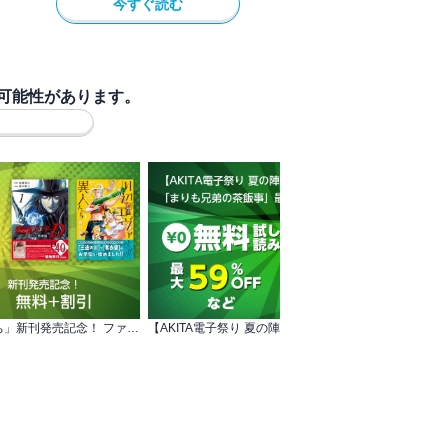
今すぐ読む
可能性があります。
「川辺のエヴァと異人たち」新刊発売記念！ ファンタジー特集 無料+割引
【AKITA電子祭り 夏の陣】蔵人幸明＆イトノコ 「まりも兄弟の茶飯事」最新10巻発売！