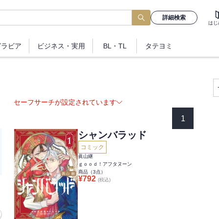
詳細検索
はじ
グラビア
ビジネス
・実用
BL・TL
タテヨミ
セーフサーチが設定されています
1
シャンバラッド
コミック
眞山継
ｇｏｏｄ！アフタヌーン
商品（
3
点）
¥
792
(税込)