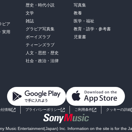
歴史・時代小説
写真集
文学
教養
雑誌
医学・福祉
ラビア
グラビア写真集
教育・語学・参考書
・実用
ボーイズラブ
児童書
ティーンズラブ
人文・思想・歴史
社会・政治・法律
会社情報
プライバシーポリシー
ご利用条件
クッキーの詳細
y Music Entertainment(Japan) Inc. Information on the site is for the 