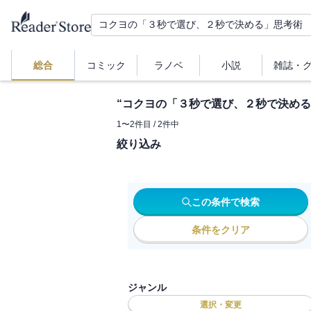
総合
コミック
ラノベ
小説
雑誌・
“
コクヨの「３秒で選び、２秒で決める
1
〜
2
件目 /
2
件中
絞り込み
この条件で検索
条件をクリア
ジャンル
選択・変更