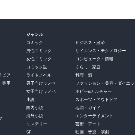
ジャンル
コミック
ビジネス・経済
男性コミック
サイエンス・テクノロジー
女性コミック
コンピュータ・情報
コミック誌
くらし・家庭
ラビア
ライトノベル
料理・酒
・実用
男子向けラノベ
ファッション・美容・ダイエッ
女子向けラノベ
ホビー&カルチャー
小説
スポーツ・アウトドア
国内小説
地図・ガイド
海外小説
エンターテイメント
グ
ミステリー
芸術・アート
SF
映画・音楽・演劇