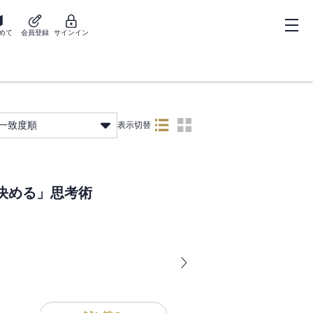
めて
会員登録
サインイン
一致度順
表示切替
決める」思考術