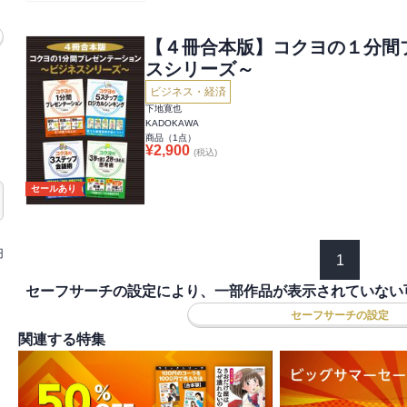
【４冊合本版】コクヨの１分間
スシリーズ～
ビジネス・経済
下地寛也
KADOKAWA
商品（
1
点）
¥
2,900
(税込)
セールあり
円
1
セーフサーチの設定により、一部作品が表示されていない
セーフサーチの設定
関連する特集