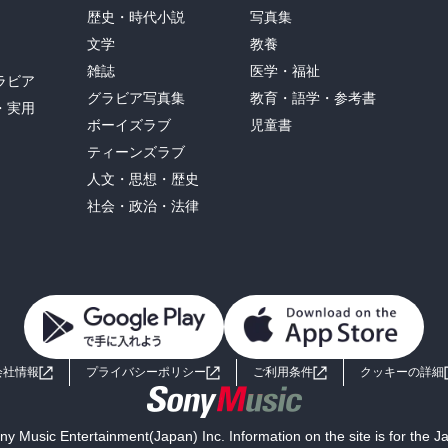
歴史・時代小説
写真集
文学
教養
雑誌
医学・福祉
ラビア
グラビア写真集
教育・語学・参考書
・実用
ボーイズラブ
児童書
ティーンズラブ
人文・思想・歴史
社会・政治・法律
会社情報
プライバシーポリシー
ご利用条件
クッキーの詳細
y Music Entertainment(Japan) Inc. Information on the site is for the 