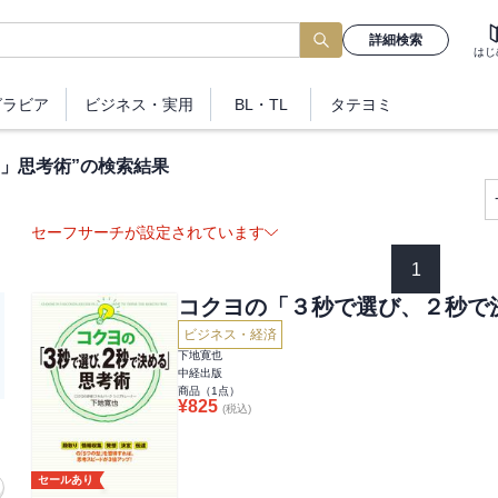
詳細検索
はじ
グラビア
ビジネス
・実用
BL・TL
タテヨミ
」思考術
”の検索結果
セーフサーチが設定されています
1
コクヨの「３秒で選び、２秒で
ビジネス・経済
下地寛也
中経出版
商品（
1
点）
¥
825
(税込)
セールあり