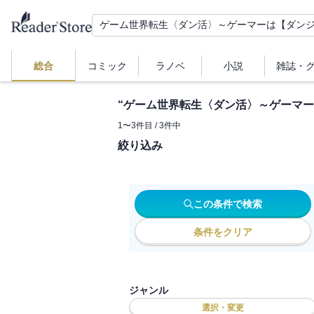
総合
コミック
ラノベ
小説
雑誌・
“
ゲーム世界転生〈ダン活〉～ゲーマー
1
〜
3
件目 /
3
件中
絞り込み
この条件で検索
条件をクリア
ジャンル
選択・変更