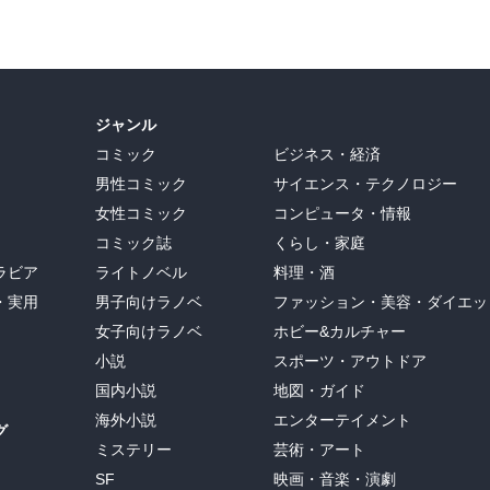
ジャンル
コミック
ビジネス・経済
男性コミック
サイエンス・テクノロジー
女性コミック
コンピュータ・情報
コミック誌
くらし・家庭
ラビア
ライトノベル
料理・酒
・実用
男子向けラノベ
ファッション・美容・ダイエッ
女子向けラノベ
ホビー&カルチャー
小説
スポーツ・アウトドア
国内小説
地図・ガイド
海外小説
エンターテイメント
グ
ミステリー
芸術・アート
SF
映画・音楽・演劇