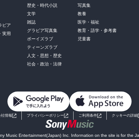
歴史・時代小説
写真集
文学
教養
雑誌
医学・福祉
ラビア
グラビア写真集
教育・語学・参考書
・実用
ボーイズラブ
児童書
ティーンズラブ
人文・思想・歴史
社会・政治・法律
会社情報
プライバシーポリシー
ご利用条件
クッキーの詳細
y Music Entertainment(Japan) Inc. Information on the site is for the 