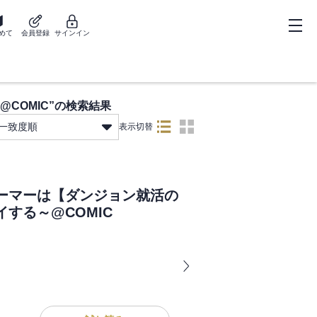
めて
会員登録
サインイン
COMIC
”の検索結果
一致度順
表示切替
ーマーは【ダンジョン就活の
する～@COMIC