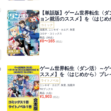
【単話版】ゲーム世界転生〈ダ
ョン就活のススメ】を〈はじめ
@COMIC
コミック
浅葱洋, ニシキギ・カエデ, 朱里
コロナ・コミックス
商品（
30
点）
¥
0
〜
165
(税込)
続巻入荷
ゲーム世界転生〈ダン活〉～ゲ
円
ススメ】を〈はじめから〉プレ
ライトノベル1巻合本版】
ライトノベル
ニシキギ・カエデ, 朱里, 浅葱洋
TOブックス
商品（
1
点）
¥
1,903
(税込)