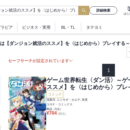
詳細検索
はじ
グラビア
ビジネス
・実用
BL・TL
タテヨミ
は【ダンジョン就活のススメ】を〈はじめから〉プレイする～@
セーフサーチが設定されています
1
ゲーム世界転生〈ダン活〉～ゲ
ススメ】を〈はじめから〉プレイ
コミック
浅葱洋, ニシキギ・カエデ, 朱里
コロナ・コミックス
商品（
5
点）
¥
704
(税込)