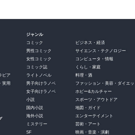
ジャンル
コミック
ビジネス・経済
男性コミック
サイエンス・テクノロジー
女性コミック
コンピュータ・情報
コミック誌
くらし・家庭
ラビア
ライトノベル
料理・酒
・実用
男子向けラノベ
ファッション・美容・ダイエッ
女子向けラノベ
ホビー&カルチャー
小説
スポーツ・アウトドア
国内小説
地図・ガイド
海外小説
エンターテイメント
グ
ミステリー
芸術・アート
SF
映画・音楽・演劇