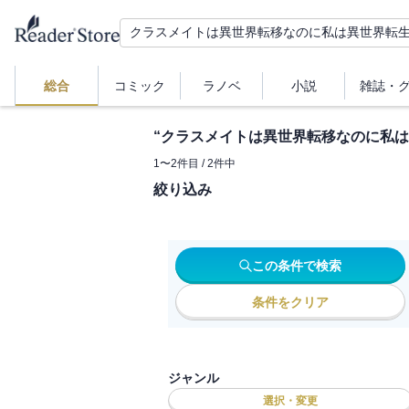
総合
コミック
ラノベ
小説
雑誌・
“
クラスメイトは異世界転移なのに私は
1
〜
2
件目 /
2
件中
絞り込み
この条件で検索
条件をクリア
ジャンル
選択・変更