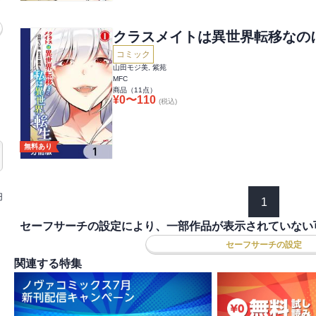
クラスメイトは異世界転移なの
コミック
山田モジ美, 紫苑
MFC
商品（
11
点）
¥
0
〜
110
(税込)
無料あり
円
1
セーフサーチの設定により、一部作品が表示されていない
セーフサーチの設定
関連する特集