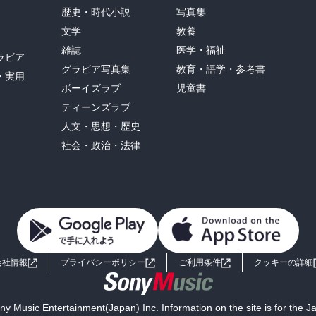
歴史・時代小説
写真集
文学
教養
雑誌
医学・福祉
ラビア
グラビア写真集
教育・語学・参考書
・実用
ボーイズラブ
児童書
ティーンズラブ
人文・思想・歴史
社会・政治・法律
会社情報
プライバシーポリシー
ご利用条件
クッキーの詳細
y Music Entertainment(Japan) Inc. Information on the site is for the 