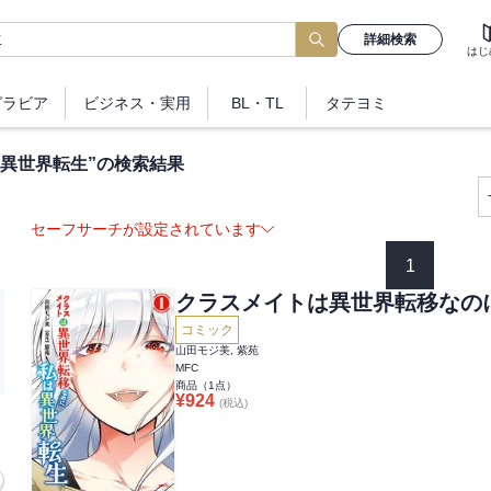
詳細検索
はじ
グラビア
ビジネス
・実用
BL・TL
タテヨミ
異世界転生
”の検索結果
セーフサーチが設定されています
1
クラスメイトは異世界転移なの
コミック
山田モジ美, 紫苑
MFC
商品（
1
点）
¥
924
(税込)