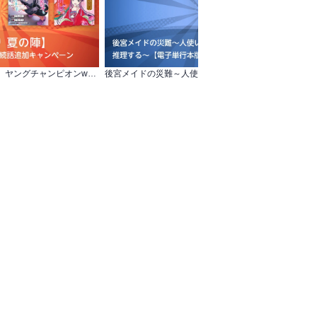
【AKITA電子祭り 夏の陣】 ヤングチャンピオンweb 続話追加キャンペーン
後宮メイドの災難～人使いの荒い宮廷書記官と 推理する～【電子単行本版】完結記念