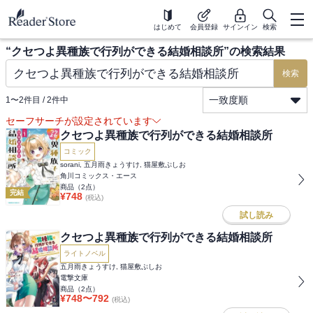
はじめて
会員登録
サインイン
検索
“
クセつよ異種族で行列ができる結婚相談所
”の検索結果
検索
一致度順
1
〜
2
件目 /
2
件中
セーフサーチが設定されています
クセつよ異種族で行列ができる結婚相談所
コミック
sorani, 五月雨きょうすけ, 猫屋敷ぷしお
角川コミックス・エース
商品（
2
点）
完結
¥
748
(税込)
試し読み
クセつよ異種族で行列ができる結婚相談所
ライトノベル
五月雨きょうすけ, 猫屋敷ぷしお
電撃文庫
商品（
2
点）
¥
748
〜
792
(税込)