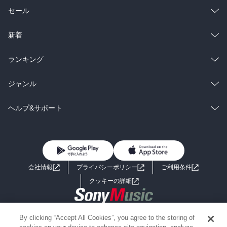
総合
コミック
セール
ラノベ
小説
総合
コミック
新着
雑誌・グラビア
ビジネス・実用
ラノベ
小説
総合
コミック
ランキング
BL・TL
雑誌・グラビア
ビジネス・実用
ラノベ
小説
総合
コミック
ジャンル
BL・TL
雑誌・グラビア
ビジネス・実用
ラノベ
小説
コミック
男性コミック
ヘルプ&サポート
BL・TL
雑誌・グラビア
ビジネス・実用
女性コミック
コミック誌
初めての方へ
ヘルプ
BL・TL
ライトノベル
男子向けラノベ
よくあるご質問
お問い合わせ
会社情報
プライバシーポリシー
ご利用条件
女子向けラノベ
小説
利用規約
クッキーの詳細
国内小説
海外小説
Copyright 2017 - 2026 Sony Music Entertainment(Japan) Inc.
By clicking “Accept All Cookies”, you agree to the storing of
ミステリー
SF
Information on the site is for the Japan domestic market only