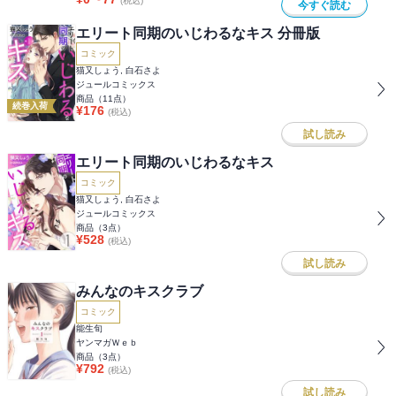
(税込)
今すぐ読む
エリート同期のいじわるなキス 分冊版
コミック
猫又しょう, 白石さよ
ジュールコミックス
商品（
11
点）
続巻入荷
¥
176
(税込)
試し読み
エリート同期のいじわるなキス
コミック
猫又しょう, 白石さよ
ジュールコミックス
商品（
3
点）
¥
528
(税込)
試し読み
みんなのキスクラブ
コミック
能生旬
ヤンマガＷｅｂ
商品（
3
点）
¥
792
(税込)
試し読み