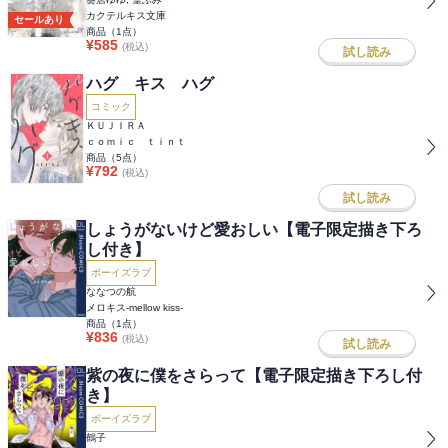
カクテルキス文庫
セールあり
商品（
1
点）
¥
585
(税込)
試し読み
ハグ キス ハグ
コミック
ＫＵＪＩＲＡ
ｃｏｍｉｃ ｔｉｎｔ
商品（
5
点）
¥
792
(税込)
試し読み
しょうがないけど愛おしい【電子限定描き下ろ
し付き】
ボーイズラブ
ななつの航
メロキス-mellow kiss-
商品（
1
点）
¥
836
(税込)
試し読み
紫の夜に僕をさらって【電子限定描き下ろし付
き】
ボーイズラブ
鶴子