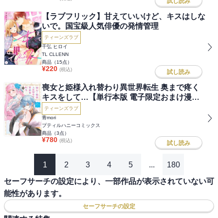
試し読み
【ラブフリック】甘えていいけど、キスはしな
いで。国宝級人気俳優の発情管理
ティーンズラブ
千弘 ヒロイ
TL CLLENN
商品（
15
点）
¥
220
(税込)
試し読み
喪女と姫様入れ替わり異世界転生 奥まで疼く
キスをして…【単行本版 電子限定おまけ漫画
付き】
ティーンズラブ
青mori
プティルハニーコミックス
商品（
3
点）
¥
780
(税込)
試し読み
1
2
3
4
5
...
180
セーフサーチの設定により、一部作品が表示されていない可
能性があります。
セーフサーチの設定