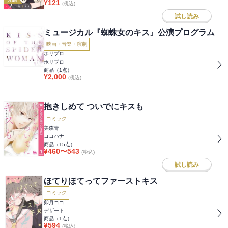
¥
121
(税込)
試し読み
ミュージカル『蜘蛛女のキス』公演プログラム
映画・音楽・演劇
ホリプロ
ホリプロ
商品（
1
点）
¥
2,000
(税込)
抱きしめて ついでにキスも
コミック
美森青
ココハナ
商品（
15
点）
¥
460
〜
543
(税込)
試し読み
ほてりほてってファーストキス
コミック
卯月ココ
デザート
商品（
1
点）
¥
594
(税込)