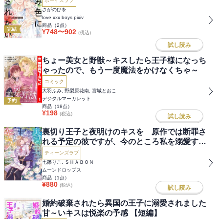
ボーイズラブ
さがのひを
love xxx boys pixiv
商品（
2
点）
完結
¥
748
〜
902
(税込)
試し読み
ちょー美女と野獣～キスしたら王子様になっち
ゃったので、もう一度魔法をかけなくちゃ～
コミック
大羽ふみ, 野梨原花南, 宮城とおこ
デジタルマーガレット
予約
商品（
18
点）
¥
198
(税込)
試し読み
裏切り王子と夜明けのキスを 原作では断罪さ
れる予定の彼ですが、今のところ私を溺愛する
のに夢中です
ティーンズラブ
七篠りこ, ＳＨＡＢＯＮ
ムーンドロップス
商品（
1
点）
¥
880
(税込)
試し読み
婚約破棄されたら異国の王子に溺愛されました
甘～いキスは悦楽の予感 【短編】