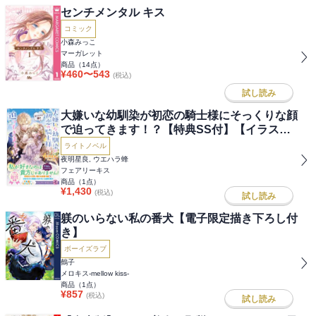
センチメンタル キス
コミック
小森みっこ
マーガレット
商品（
14
点）
¥
460
〜
543
(税込)
試し読み
大嫌いな幼馴染が初恋の騎士様にそっくりな顔
で迫ってきます！？【特典SS付】【イラスト
付】
ライトノベル
夜明星良, ウエハラ蜂
フェアリーキス
商品（
1
点）
¥
1,430
(税込)
試し読み
躾のいらない私の番犬【電子限定描き下ろし付
き】
ボーイズラブ
鶴子
メロキス-mellow kiss-
商品（
1
点）
¥
857
(税込)
試し読み