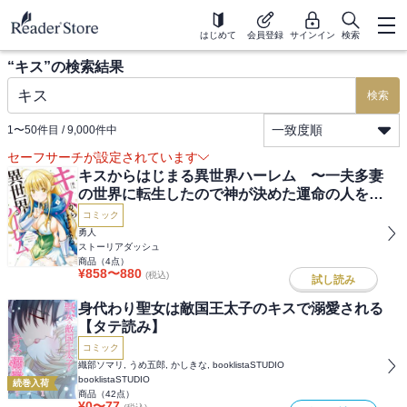
はじめて
会員登録
サインイン
検索
“
キス
”の検索結果
検索
一致度順
1
〜
50
件目 /
9,000
件中
セーフサーチが設定されています
キスからはじまる異世界ハーレム 〜一夫多妻
の世界に転生したので神が決めた運命の人を探
します〜
コミック
勇人
ストーリアダッシュ
商品（
4
点）
¥
858
〜
880
(税込)
試し読み
身代わり聖女は敵国王太子のキスで溺愛される
【タテ読み】
コミック
織部ソマリ, うめ五郎, かしきな, booklistaSTUDIO
booklistaSTUDIO
続巻入荷
商品（
42
点）
¥
0
〜
77