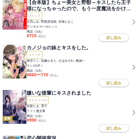
【合本版】ちょー美女と野獣～キスしたら王子
様になっちゃったので、もう一度魔法をかけな
くちゃ～
コミック
大羽ふみ, 野梨原花南, 宮城とおこ
デジタルマーガレット
商品（
3
点）
¥
715
(税込)
試し読み
カノジョの妹とキスをした。
コミック
海空りく, 加藤かきと, さばみぞれ, 敷誠一
マンガUP！
商品（
3
点）
¥
660
〜
770
(税込)
試し読み
嫌いな後輩にキスされました
ライトノベル
灰庭たま, 雪子
ファミ通文庫
商品（
1
点）
新着
¥
990
(税込)
試し読み
恋心開発実況