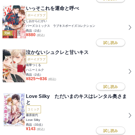
いっそこれを運命と呼べ
ボーイズラブ
しおからにがい
バーズコミックス ラブキスボーイズコレクション
商品（
2
点）
完結
¥
880
(税込)
試し読み
泣かないシュクレと甘いキス
ボーイズラブ
南華つくる
ハニーミルク
商品（
2
点）
¥
825
〜
836
(税込)
試し読み
Love Silky ただいまのキスはレンタル奥さま
と
コミック
藤原規代
Love Silky
商品（
33
点）
¥
143
(税込)
試し読み