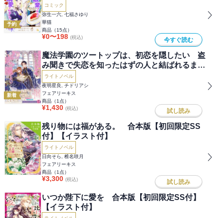
コミック
弥生一六, 七福さゆり
華猫
予約
商品（
15
点）
¥
0
〜
198
(税込)
今すぐ読む
魔法学園のツートップは、初恋を隠したい 盗
み聞きで失恋を知ったはずの人と結ばれるまで
【特典SS付】【イラスト付】
ライトノベル
夜明星良, チドリアシ
フェアリーキス
新着
商品（
1
点）
¥
1,430
(税込)
試し読み
残り物には福がある。 合本版【初回限定SS
付】【イラスト付】
ライトノベル
日向そら, 椎名咲月
フェアリーキス
商品（
1
点）
¥
3,300
(税込)
試し読み
いつか陛下に愛を 合本版【初回限定SS付】
【イラスト付】