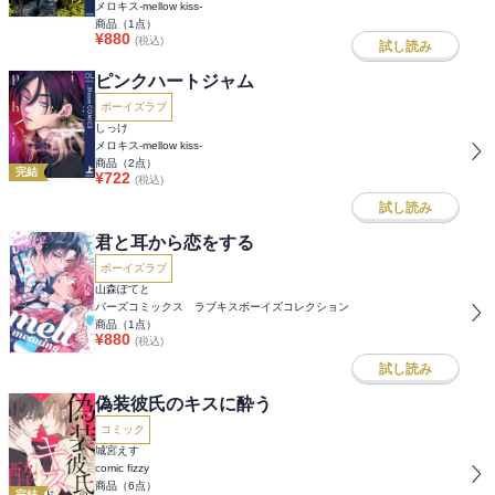
メロキス-mellow kiss-
商品（
1
点）
¥
880
(税込)
試し読み
ピンクハートジャム
ボーイズラブ
しっけ
メロキス-mellow kiss-
商品（
2
点）
完結
¥
722
(税込)
試し読み
君と耳から恋をする
ボーイズラブ
山森ぽてと
バーズコミックス ラブキスボーイズコレクション
商品（
1
点）
¥
880
(税込)
試し読み
偽装彼氏のキスに酔う
コミック
城宮えす
comic fizzy
商品（
6
点）
完結