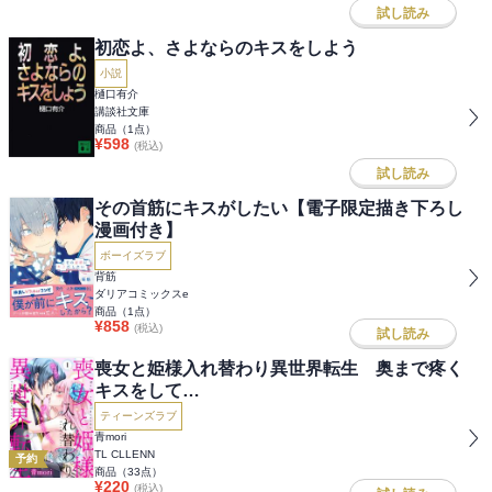
試し読み
初恋よ、さよならのキスをしよう
小説
樋口有介
講談社文庫
商品（
1
点）
¥
598
(税込)
試し読み
その首筋にキスがしたい【電子限定描き下ろし
漫画付き】
ボーイズラブ
背筋
ダリアコミックスe
商品（
1
点）
¥
858
(税込)
試し読み
喪女と姫様入れ替わり異世界転生 奥まで疼く
キスをして…
ティーンズラブ
青mori
TL CLLENN
予約
商品（
33
点）
¥
220
(税込)