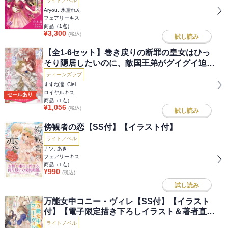
ライトノベル
Aryou, 氷堂れん
フェアリーキス
商品（
1
点）
¥
3,300
(税込)
試し読み
【全1-6セット】巻き戻りの断罪の皇女はひっ
そり隠居したいのに、敵国王弟がグイグイ迫っ
てきます【イラスト付】
ティーンズラブ
すずね凜, Ciel
ロイヤルキス
セールあり
商品（
1
点）
¥
1,056
(税込)
試し読み
傍観者の恋【SS付】【イラスト付】
ライトノベル
ナツ, あき
フェアリーキス
商品（
1
点）
¥
990
(税込)
試し読み
万能女中コニー・ヴィレ【SS付】【イラスト
付】【電子限定描き下ろしイラスト＆著者直筆
コメント入り】
ライトノベル