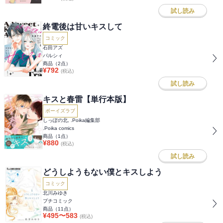
試し読み
終電後は甘いキスして
コミック
石田アズ
パルシィ
商品（
2
点）
¥
792
(税込)
試し読み
キスと春雷【単行本版】
ボーイズラブ
しっぽの北, .Poika編集部
.Poika comics
商品（
1
点）
¥
880
(税込)
試し読み
どうしようもない僕とキスしよう
コミック
北川みゆき
プチコミック
商品（
11
点）
¥
495
〜
583
(税込)