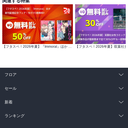
関連する特集
【フタスペ！2026年夏】『Immoral』ほか 新刊配信記念フェア！今だけ3巻無料!!
フロア
総合
コミック
セール
ラノベ
小説
総合
コミック
新着
雑誌・グラビア
ビジネス・実用
ラノベ
小説
総合
コミック
ランキング
BL・TL
雑誌・グラビア
ビジネス・実用