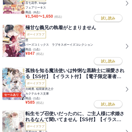
百七花亭, krage
フェアリーキス
商品（
8
点）
¥
1,540
〜
1,650
(税込)
試し読み
極甘な義兄の執着がとまりません
ボーイズラブ
慧
バーズコミックス ラブキスボーイズコレクション
商品（
1
点）
¥
847
(税込)
試し読み
孤独を知る魔法使いは怜悧な黒騎士に溺愛され
る【SS付】【イラスト付】【電子限定著者直
筆サイン＆コメント入り】
ボーイズラブ
火崎勇, 稲荷家房之介
カクテルキス文庫
セールあり
商品（
1
点）
¥
585
(税込)
試し読み
転生モブ召使いだったのに、ご主人様に求婚さ
れるなんて聞いてません【SS付】【イラスト
付】【電子限定著者直筆サイン＆コメント入
ボーイズラブ
り】
葵居ゆゆ, 篁ふみ