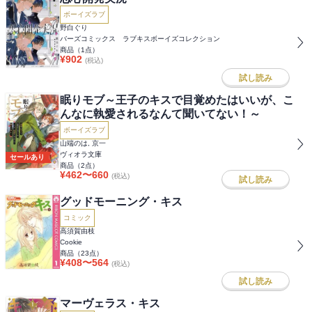
ボーイズラブ
野白ぐり
バーズコミックス ラブキスボーイズコレクション
商品（
1
点）
¥
902
(税込)
試し読み
眠りモブ～王子のキスで目覚めたはいいが、こ
んなに執愛されるなんて聞いてない！～
ボーイズラブ
山端のは, 京一
ヴィオラ文庫
セールあり
商品（
2
点）
¥
462
〜
660
(税込)
試し読み
グッドモーニング・キス
コミック
高須賀由枝
Cookie
商品（
23
点）
¥
408
〜
564
(税込)
試し読み
マーヴェラス・キス