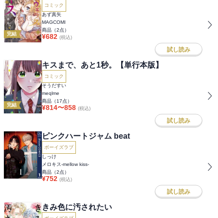
コミック
あず真矢
MAGCOMI
商品（
2
点）
完結
¥
682
(税込)
試し読み
キスまで、あと1秒。【単行本版】
コミック
そうだすい
meqlme
商品（
17
点）
完結
¥
814
〜
858
(税込)
試し読み
ピンクハートジャム beat
ボーイズラブ
しっけ
メロキス-mellow kiss-
商品（
2
点）
¥
752
(税込)
試し読み
きみ色に汚されたい