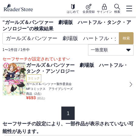
はじめて
会員登録
サインイン
検索
“
ガールズ＆パンツァー 劇場版 ハートフル・タンク・ア
ンソロジー
”の検索結果
検索
一致度順
1
〜
1
件目 /
1
件中
セーフサーチが設定されています
ガールズ＆パンツァー 劇場版 ハートフル・
タンク・アンソロジー
コミック
ガールズ＆パンツァー製作委員会
MFコミックス アライブシリーズ
商品（
2
点）
¥
693
(税込)
1
セーフサーチの設定により、一部作品が表示されていない可
能性があります。