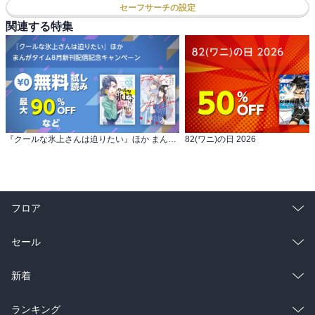
セーフサーチの設定
関連する特集
『クールな氷上さんは迫りたい』ほか まんがタイム8月新刊配信記念キャンペーン
82(ワニ)の日 2026
フロア
総合
コミック
セール
ラノベ
小説
総合
コミック
新着
雑誌・グラビア
ビジネス・実用
ラノベ
小説
総合
コミック
ランキング