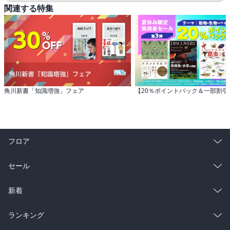
関連する特集
角川新書「知識増強」フェア
フロア
総合
コミック
セール
ラノベ
小説
総合
コミック
新着
雑誌・グラビア
ビジネス・実用
ラノベ
小説
総合
コミック
ランキング