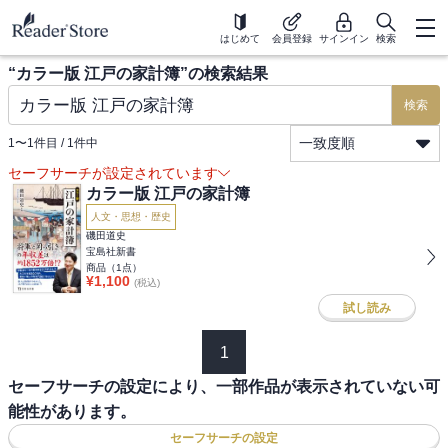
はじめて
会員登録
サインイン
検索
“
カラー版 江戸の家計簿
”の検索結果
検索
一致度順
1
〜
1
件目 /
1
件中
セーフサーチが設定されています
カラー版 江戸の家計簿
人文・思想・歴史
磯田道史
宝島社新書
商品（
1
点）
¥
1,100
(税込)
試し読み
1
セーフサーチの設定により、一部作品が表示されていない可
能性があります。
セーフサーチの設定