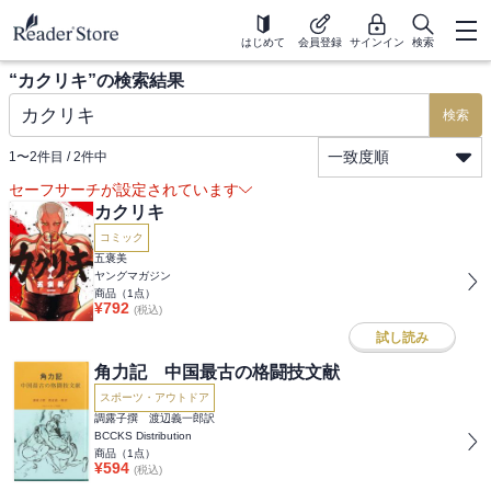
はじめて
会員登録
サインイン
検索
“
カクリキ
”の検索結果
検索
一致度順
1
〜
2
件目 /
2
件中
セーフサーチが設定されています
カクリキ
コミック
五褒美
ヤングマガジン
商品（
1
点）
¥
792
(税込)
試し読み
角力記 中国最古の格闘技文献
スポーツ・アウトドア
調露子撰 渡辺義一郎訳
BCCKS Distribution
商品（
1
点）
¥
594
(税込)