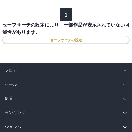
1
セーフサーチの設定により、一部作品が表示されていない可
能性があります。
セーフサーチの設定
フロア
総合
コミック
セール
ラノベ
小説
総合
コミック
新着
雑誌・グラビア
ビジネス・実用
ラノベ
小説
総合
コミック
ランキング
BL・TL
雑誌・グラビア
ビジネス・実用
ラノベ
小説
総合
コミック
ジャンル