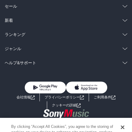
総合
コミック
セール
ラノベ
小説
総合
コミック
新着
雑誌・グラビア
ビジネス・実用
ラノベ
小説
総合
コミック
ランキング
BL・TL
雑誌・グラビア
ビジネス・実用
ラノベ
小説
総合
コミック
ジャンル
BL・TL
雑誌・グラビア
ビジネス・実用
ラノベ
小説
コミック
男性コミック
ヘルプ&サポート
BL・TL
雑誌・グラビア
ビジネス・実用
女性コミック
コミック誌
初めての方へ
ヘルプ
BL・TL
ライトノベル
男子向けラノベ
よくあるご質問
お問い合わせ
会社情報
プライバシーポリシー
ご利用条件
女子向けラノベ
小説
利用規約
クッキーの詳細
国内小説
海外小説
Copyright 2017 - 2026 Sony Music Entertainment(Japan) Inc.
By clicking “Accept All Cookies”, you agree to the storing of
ミステリー
SF
Information on the site is for the Japan domestic market only