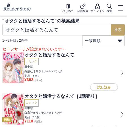
はじめて
会員登録
サインイン
検索
“
オタクと婚活するなんて
”の検索結果
検索
一致度順
1
〜
2
件目 /
2
件中
セーフサーチが設定されています
オタクと婚活するなんて
コミック
田中慧
白泉社オリジナル×lineマンガ
商品（
5
点）
¥
693
(税込)
試し読み
オタクと婚活するなんて［1話売り］
コミック
田中慧
白泉社オリジナル×lineマンガ
商品（
35
点）
完結
¥
110
(税込)