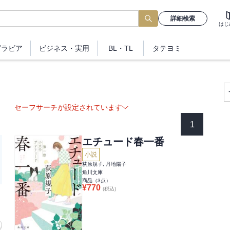
詳細検索
はじ
グラビア
ビジネス
・実用
BL・TL
タテヨミ
セーフサーチが設定されています
1
エチュード春一番
小説
荻原規子, 丹地陽子
角川文庫
商品（
3
点）
¥
770
(税込)