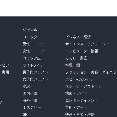
ジャンル
コミック
ビジネス・経済
男性コミック
サイエンス・テクノロジー
女性コミック
コンピュータ・情報
コミック誌
くらし・家庭
ラビア
ライトノベル
料理・酒
・実用
男子向けラノベ
ファッション・美容・ダイエッ
女子向けラノベ
ホビー&カルチャー
小説
スポーツ・アウトドア
国内小説
地図・ガイド
海外小説
エンターテイメント
グ
ミステリー
芸術・アート
SF
映画・音楽・演劇