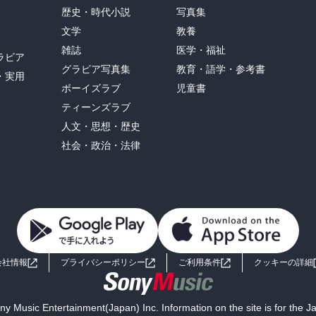
歴史・時代小説
写真集
文学
教養
雑誌
医学・福祉
ラビア
グラビア写真集
教育・語学・参考書
・実用
ボーイズラブ
児童書
ティーンズラブ
人文・思想・歴史
社会・政治・法律
会社情報
プライバシーポリシー
ご利用条件
クッキーの詳細
y Music Entertainment(Japan) Inc. Information on the site is for the 