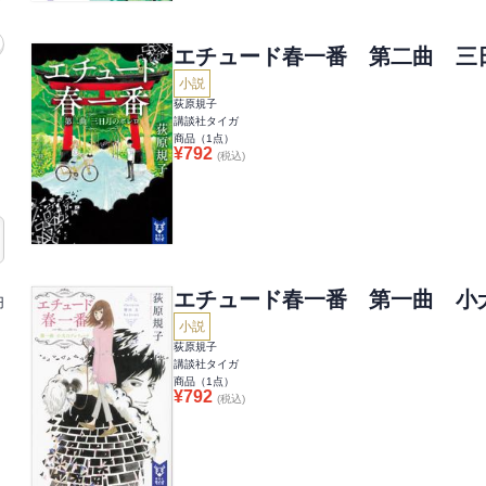
エチュード春一番 第二曲 三
小説
荻原規子
講談社タイガ
商品（
1
点）
¥
792
(税込)
エチュード春一番 第一曲 小
円
小説
荻原規子
講談社タイガ
商品（
1
点）
¥
792
(税込)