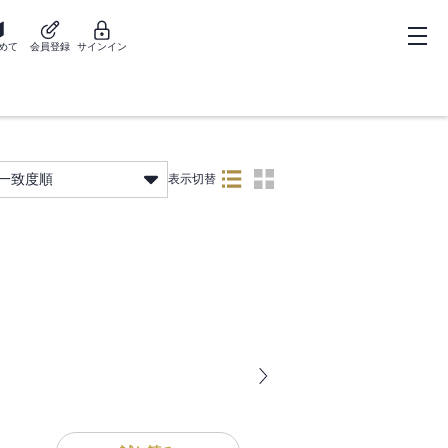
めて
会員登録
サインイン
一致度順
表示切替