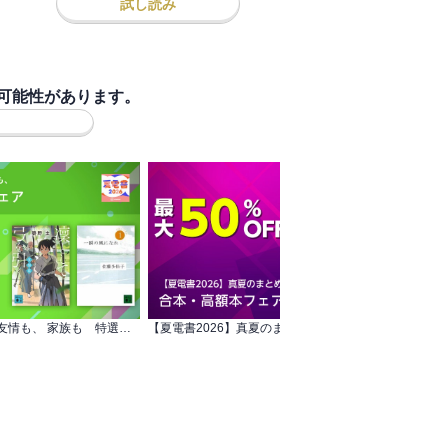
試し読み
可能性があります。
【夏電書2026】青春も、友情も、 家族も 特選小説フェア
【夏電書2026】真夏のまとめ読み！ 合本・高額本フェア
早