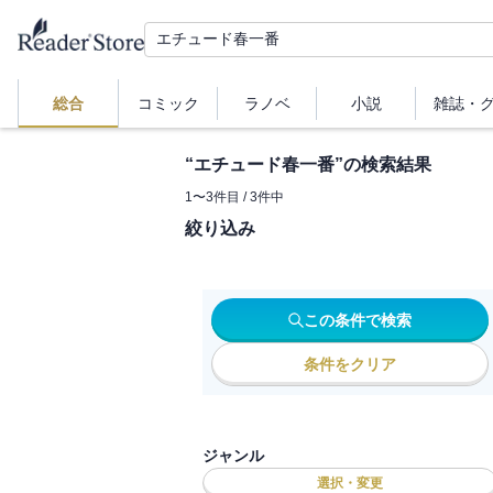
総合
コミック
ラノベ
小説
雑誌・
“
エチュード春一番
”の検索結果
1
〜
3
件目 /
3
件中
絞り込み
この条件で検索
条件をクリア
ジャンル
選択・変更