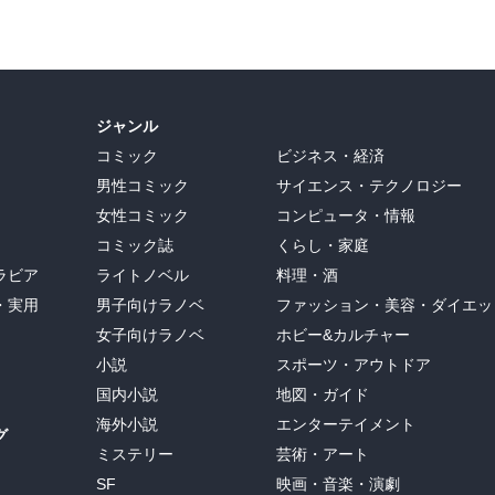
ジャンル
コミック
ビジネス・経済
男性コミック
サイエンス・テクノロジー
女性コミック
コンピュータ・情報
コミック誌
くらし・家庭
ラビア
ライトノベル
料理・酒
・実用
男子向けラノベ
ファッション・美容・ダイエッ
女子向けラノベ
ホビー&カルチャー
小説
スポーツ・アウトドア
国内小説
地図・ガイド
海外小説
エンターテイメント
グ
ミステリー
芸術・アート
SF
映画・音楽・演劇