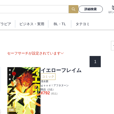
詳細検索
はじ
グラビア
ビジネス
・実用
BL・TL
タテヨミ
セーフサーチが設定されています
1
イエローフレイム
コミック
清水茜
ｇｏｏｄ！アフタヌーン
商品（
2
点）
¥
792
(税込)
完結