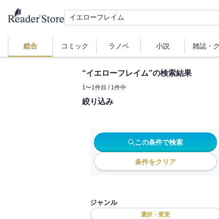
総合
コミック
ラノベ
小説
雑誌・
“
イエローフレイム
”の検索結果
1
〜
1
件目 /
1
件中
絞り込み
この条件で検索
条件をクリア
ジャンル
選択・変更