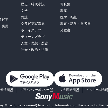
歴史・時代小説
写真集
文学
教養
雑誌
医学・福祉
ラビア
グラビア写真集
教育・語学・参考書
・実用
ボーイズラブ
児童書
ティーンズラブ
人文・思想・歴史
社会・政治・法律
会社情報
プライバシーポリシー
ご利用条件
クッキーの詳細
y Music Entertainment(Japan) Inc. Information on the site is for the 