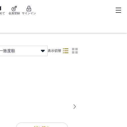
めて
会員登録
サインイン
一致度順
表示切替