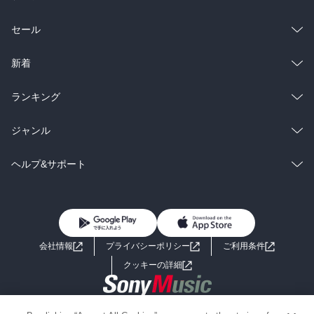
総合
コミック
セール
ラノベ
小説
総合
コミック
新着
雑誌・グラビア
ビジネス・実用
ラノベ
小説
総合
コミック
ランキング
BL・TL
雑誌・グラビア
ビジネス・実用
ラノベ
小説
総合
コミック
ジャンル
BL・TL
雑誌・グラビア
ビジネス・実用
ラノベ
小説
コミック
男性コミック
ヘルプ&サポート
BL・TL
雑誌・グラビア
ビジネス・実用
女性コミック
コミック誌
初めての方へ
ヘルプ
BL・TL
ライトノベル
男子向けラノベ
よくあるご質問
お問い合わせ
会社情報
プライバシーポリシー
ご利用条件
女子向けラノベ
小説
利用規約
クッキーの詳細
国内小説
海外小説
Copyright 2017 - 2026 Sony Music Entertainment(Japan) Inc.