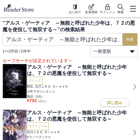
はじめて
会員登録
サインイン
検索
“
アルス・ゲーティア ～無能と呼ばれた少年は、７２の悪
魔を使役して無双する～
”の検索結果
検索
一致度順
1
〜
2
件目 /
2
件中
セーフサーチが設定されています
アルス・ゲーティア ～無能と呼ばれた少年
は、７２の悪魔を使役して無双する～
コミック
駒吉, 北川ニキタ, ＧｒｅｅＮ
少年マガジンエッジ
商品（
3
点）
¥
792
(税込)
試し読み
アルス・ゲーティア ～無能と呼ばれた少年
は、７２の悪魔を使役して無双する～
ライトノベル
北川ニキタ, ＧｒｅｅＮ
Kラノベブックス