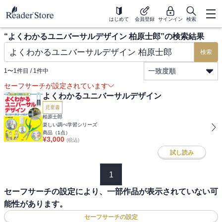
はじめて
会員登録
サインイン
検索
“
よくわかるユニバーサルデザイン 柏原士郎
”の検索結果
検索
一致度順
1
〜
1
件目 /
1
件中
セーフサーチが設定されています
よくわかるユニバーサルデザイン
児童書
柏原士郎
楽しい調べ学習シリーズ
商品（
1
点）
¥
3,000
(税込)
試し読み
1
セーフサーチの設定により、一部作品が表示されていない可
能性があります。
セーフサーチの設定