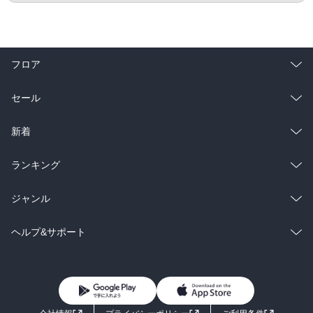
フロア
総合
コミック
セール
ラノベ
小説
総合
コミック
新着
雑誌・グラビア
ビジネス・実用
ラノベ
小説
総合
コミック
ランキング
BL・TL
雑誌・グラビア
ビジネス・実用
ラノベ
小説
総合
コミック
ジャンル
BL・TL
雑誌・グラビア
ビジネス・実用
ラノベ
小説
コミック
男性コミック
ヘルプ&サポート
BL・TL
雑誌・グラビア
ビジネス・実用
女性コミック
コミック誌
初めての方へ
ヘルプ
BL・TL
ライトノベル
男子向けラノベ
よくあるご質問
お問い合わせ