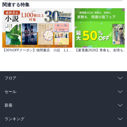
関連する特集
【30%OFFクーポン】徳間書店 小説 1,100冊以上対象
フロア
総合
コミック
セール
ラノベ
小説
総合
コミック
新着
雑誌・グラビア
ビジネス・実用
ラノベ
小説
総合
コミック
ランキング