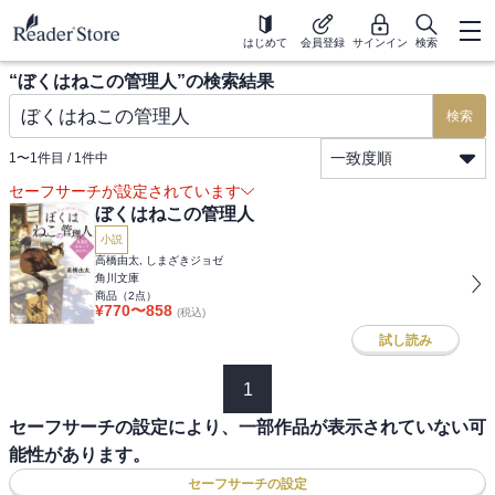
はじめて
会員登録
サインイン
検索
“
ぼくはねこの管理人
”の検索結果
検索
一致度順
1
〜
1
件目 /
1
件中
セーフサーチが設定されています
ぼくはねこの管理人
小説
高橋由太, しまざきジョゼ
角川文庫
商品（
2
点）
¥
770
〜
858
(税込)
試し読み
1
セーフサーチの設定により、一部作品が表示されていない可
能性があります。
セーフサーチの設定