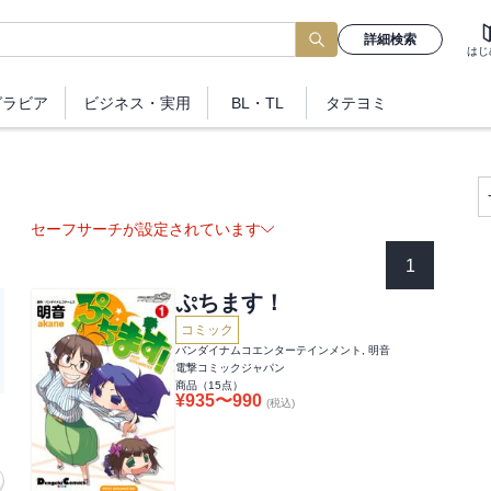
詳細検索
はじ
グラビア
ビジネス
・実用
BL・TL
タテヨミ
セーフサーチが設定されています
1
ぷちます！
コミック
バンダイナムコエンターテインメント, 明音
電撃コミックジャパン
商品（
15
点）
¥
935
〜
990
(税込)