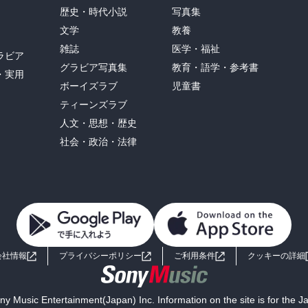
歴史・時代小説
写真集
文学
教養
雑誌
医学・福祉
ラビア
グラビア写真集
教育・語学・参考書
・実用
ボーイズラブ
児童書
ティーンズラブ
人文・思想・歴史
社会・政治・法律
会社情報
プライバシーポリシー
ご利用条件
クッキーの詳細
y Music Entertainment(Japan) Inc. Information on the site is for the 