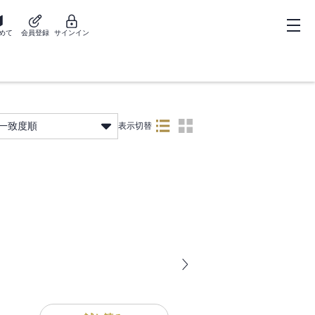
めて
会員登録
サインイン
一致度順
表示切替