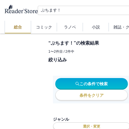
総合
コミック
ラノベ
小説
雑誌・
“
ぷちます！
”の検索結果
1
〜
2
件目 /
2
件中
絞り込み
この条件で検索
条件をクリア
ジャンル
選択・変更