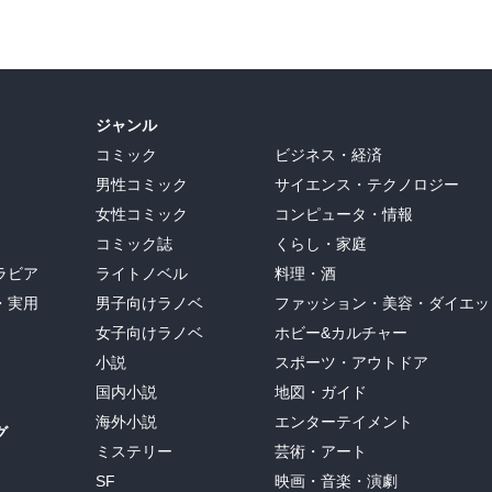
ジャンル
コミック
ビジネス・経済
男性コミック
サイエンス・テクノロジー
女性コミック
コンピュータ・情報
コミック誌
くらし・家庭
ラビア
ライトノベル
料理・酒
・実用
男子向けラノベ
ファッション・美容・ダイエッ
女子向けラノベ
ホビー&カルチャー
小説
スポーツ・アウトドア
国内小説
地図・ガイド
海外小説
エンターテイメント
グ
ミステリー
芸術・アート
SF
映画・音楽・演劇