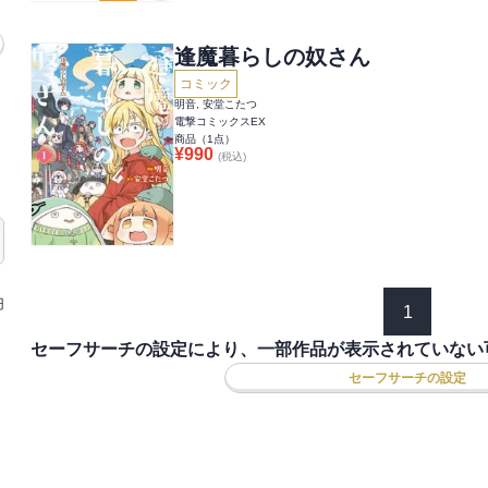
逢魔暮らしの奴さん
コミック
明音, 安堂こたつ
電撃コミックスEX
商品（
1
点）
¥
990
(税込)
円
1
セーフサーチの設定により、一部作品が表示されていない
セーフサーチの設定