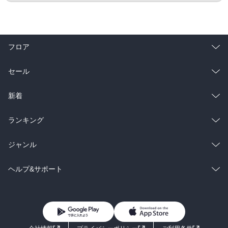
フロア
総合
コミック
セール
ラノベ
小説
総合
コミック
新着
雑誌・グラビア
ビジネス・実用
ラノベ
小説
総合
コミック
ランキング
BL・TL
雑誌・グラビア
ビジネス・実用
ラノベ
小説
総合
コミック
ジャンル
BL・TL
雑誌・グラビア
ビジネス・実用
ラノベ
小説
コミック
男性コミック
ヘルプ&サポート
BL・TL
雑誌・グラビア
ビジネス・実用
女性コミック
コミック誌
初めての方へ
ヘルプ
BL・TL
ライトノベル
男子向けラノベ
よくあるご質問
お問い合わせ