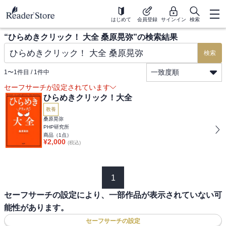
はじめて
会員登録
サインイン
検索
“
ひらめきクリック！ 大全 桑原晃弥
”の検索結果
検索
一致度順
1
〜
1
件目 /
1
件中
セーフサーチが設定されています
ひらめきクリック！大全
教養
桑原晃弥
PHP研究所
商品（
1
点）
¥
2,000
(税込)
1
セーフサーチの設定により、一部作品が表示されていない可
能性があります。
セーフサーチの設定