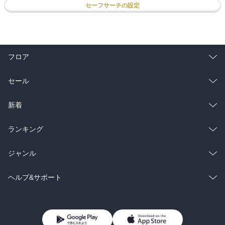
セーフサーチの設定
フロア
総合
コミック
セール
ラノベ
小説
総合
コミック
新着
雑誌・グラビア
ビジネス・実用
ラノベ
小説
総合
コミック
ランキング
BL・TL
雑誌・グラビア
ビジネス・実用
ラノベ
小説
総合
コミック
ジャンル
BL・TL
雑誌・グラビア
ビジネス・実用
ラノベ
小説
コミック
男性コミック
ヘルプ&サポート
BL・TL
雑誌・グラビア
ビジネス・実用
女性コミック
コミック誌
初めての方へ
ヘルプ
BL・TL
ライトノベル
男子向けラノベ
よくあるご質問
お問い合わせ