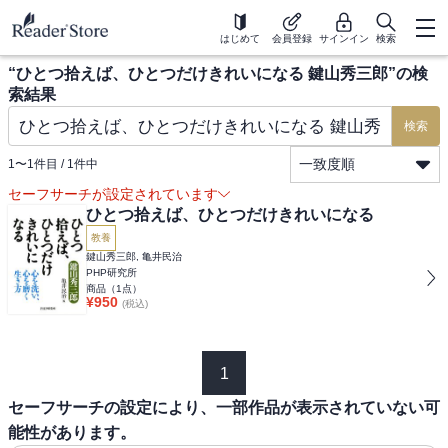
はじめて
会員登録
サインイン
検索
“
ひとつ拾えば、ひとつだけきれいになる 鍵山秀三郎
”の検
索結果
検索
一致度順
1
〜
1
件目 /
1
件中
セーフサーチが設定されています
ひとつ拾えば、ひとつだけきれいになる
教養
鍵山秀三郎, 亀井民治
PHP研究所
商品（
1
点）
¥
950
(税込)
1
セーフサーチの設定により、一部作品が表示されていない可
能性があります。