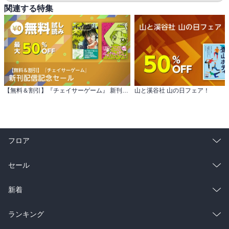
関連する特集
【無料＆割引】『チェイサーゲーム』 新刊配信記念セール
山と溪谷社 山の日フェア！
フロア
総合
コミック
セール
ラノベ
小説
総合
コミック
新着
雑誌・グラビア
ビジネス・実用
ラノベ
小説
総合
コミック
ランキング