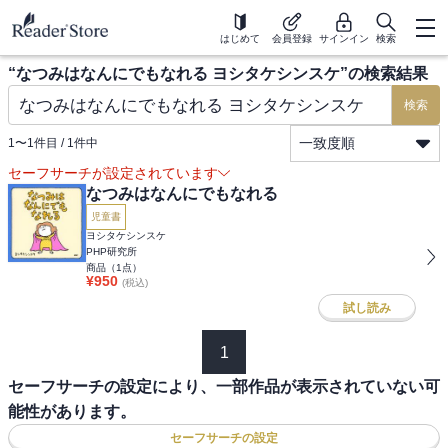
はじめて
会員登録
サインイン
検索
“
なつみはなんにでもなれる ヨシタケシンスケ
”の検索結果
検索
一致度順
1
〜
1
件目 /
1
件中
セーフサーチが設定されています
なつみはなんにでもなれる
児童書
ヨシタケシンスケ
PHP研究所
商品（
1
点）
¥
950
(税込)
試し読み
1
セーフサーチの設定により、一部作品が表示されていない可
能性があります。
セーフサーチの設定