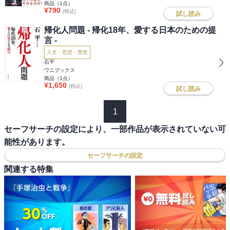
商品（
1
点）
¥
790
(税込)
試し読み
帰化人問題 - 帰化18年、愛する日本のための提
言 -
人文・思想・歴史
石平
ワニブックス
商品（
1
点）
¥
1,650
(税込)
試し読み
1
セーフサーチの設定により、一部作品が表示されていない可
能性があります。
セーフサーチの設定
関連する特集