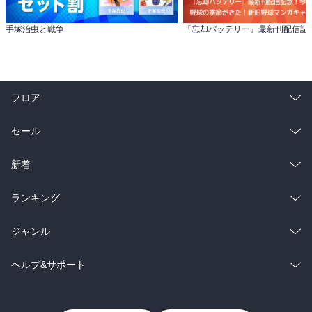
手塚治虫と戦争
フロア
総合
コミック
セール
ラノベ
小説
総合
コミック
新着
雑誌・グラビア
ビジネス・実用
ラノベ
小説
総合
コミック
ランキング
BL・TL
雑誌・グラビア
ビジネス・実用
ラノベ
小説
総合
コミック
ジャンル
BL・TL
雑誌・グラビア
ビジネス・実用
ラノベ
小説
コミック
男性コミック
ヘルプ&サポート
BL・TL
雑誌・グラビア
ビジネス・実用
女性コミック
コミック誌
初めての方へ
ヘルプ