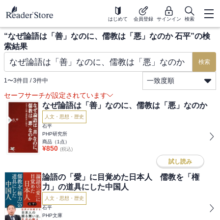
はじめて
会員登録
サインイン
検索
“
なぜ論語は「善」なのに、儒教は「悪」なのか 石平
”の検
索結果
検索
一致度順
1
〜
3
件目 /
3
件中
セーフサーチが設定されています
なぜ論語は「善」なのに、儒教は「悪」なのか
人文・思想・歴史
石平
PHP研究所
商品（
1
点）
¥
850
(税込)
試し読み
論語の「愛」に目覚めた日本人 儒教を「権
力」の道具にした中国人
人文・思想・歴史
石平
PHP文庫