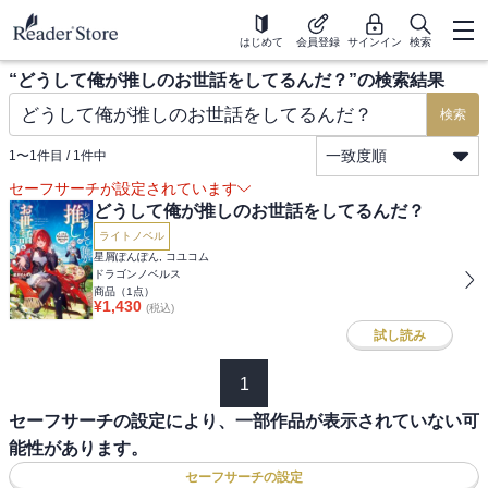
はじめて
会員登録
サインイン
検索
“
どうして俺が推しのお世話をしてるんだ？
”の検索結果
検索
一致度順
1
〜
1
件目 /
1
件中
セーフサーチが設定されています
どうして俺が推しのお世話をしてるんだ？
ライトノベル
星屑ぽんぽん, コユコム
ドラゴンノベルス
商品（
1
点）
¥
1,430
(税込)
試し読み
1
セーフサーチの設定により、一部作品が表示されていない可
能性があります。
セーフサーチの設定