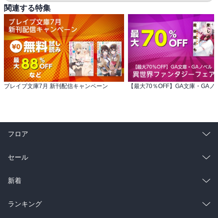
関連する特集
ブレイブ文庫7月 新刊配信キャンペーン
フロア
総合
コミック
セール
ラノベ
小説
総合
コミック
新着
雑誌・グラビア
ビジネス・実用
ラノベ
小説
総合
コミック
ランキング