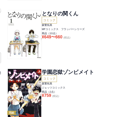
となりの関くん
コミック
森繁拓真
MFコミックス フラッパーシリーズ
商品（
10
点）
¥
649
〜
660
(税込)
学園恋獄ゾンビメイト
円
コミック
森繁拓真
ジェッツコミックス
商品（
2
点）
¥
759
(税込)
完結