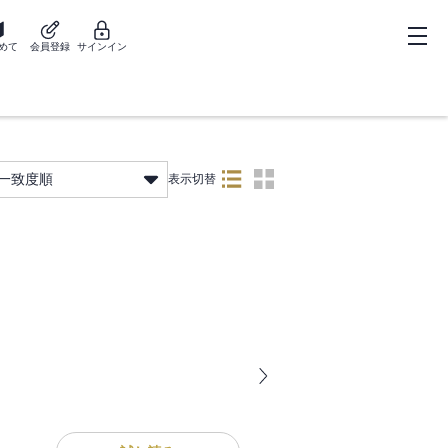
めて
会員登録
サインイン
一致度順
表示切替