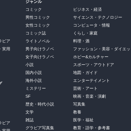
ジャンル
コミック
ビジネス・経済
男性コミック
サイエンス・テクノロジー
女性コミック
コンピュータ・情報
コミック誌
くらし・家庭
ラビア
ライトノベル
料理・酒
・実用
男子向けラノベ
ファッション・美容・ダイエッ
女子向けラノベ
ホビー&カルチャー
小説
スポーツ・アウトドア
国内小説
地図・ガイド
海外小説
エンターテイメント
グ
ミステリー
芸術・アート
SF
映画・音楽・演劇
歴史・時代小説
写真集
文学
教養
雑誌
医学・福祉
ラビア
グラビア写真集
教育・語学・参考書
・実用