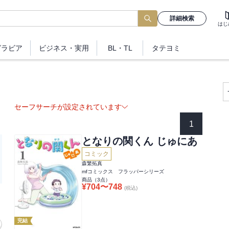
詳細検索
はじ
グラビア
ビジネス
・実用
BL・TL
タテヨミ
セーフサーチが設定されています
1
となりの関くん じゅにあ
コミック
森繁拓真
mfコミックス フラッパーシリーズ
商品（
3
点）
¥
704
〜
748
(税込)
完結