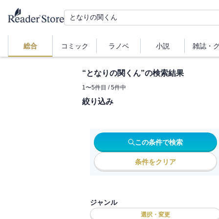
総合
コミック
ラノベ
小説
雑誌・
“
となりの関くん
”の検索結果
1
〜
5
件目 /
5
件中
絞り込み
この条件で検索
条件をクリア
ジャンル
選択・変更