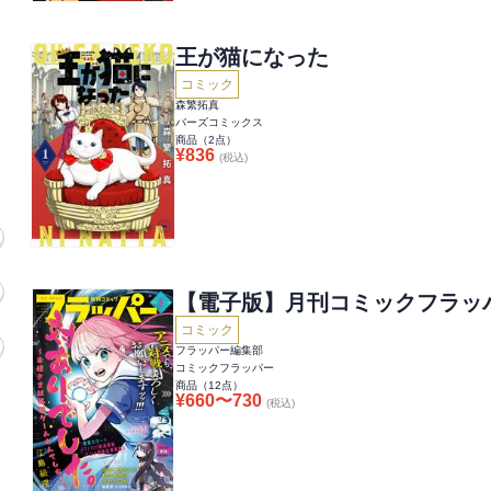
王が猫になった
コミック
森繁拓真
バーズコミックス
商品（
2
点）
¥
836
(税込)
【電子版】月刊コミックフラッ
コミック
フラッパー編集部
コミックフラッパー
商品（
12
点）
¥
660
〜
730
(税込)