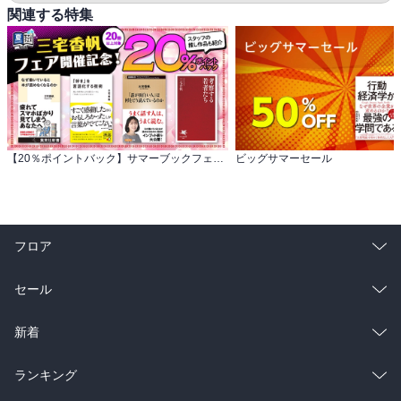
関連する特集
【20％ポイントバック】サマーブックフェス 三宅香帆フェア開催記念！約20冊対象
ビッグサマーセール
フロア
総合
コミック
セール
ラノベ
小説
総合
コミック
新着
雑誌・グラビア
ビジネス・実用
ラノベ
小説
総合
コミック
ランキング