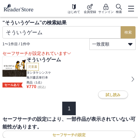
はじめて
会員登録
サインイン
検索
“
そういうゲーム
”の検索結果
検索
一致度順
1
〜
1
件目 /
1
件中
セーフサーチが設定されています
そういうゲーム
児童書
ヨシタケシンスケ
角川書店単行本
商品（
1
点）
セールあり
¥
770
(税込)
試し読み
1
セーフサーチの設定により、一部作品が表示されていない可
能性があります。
セーフサーチの設定