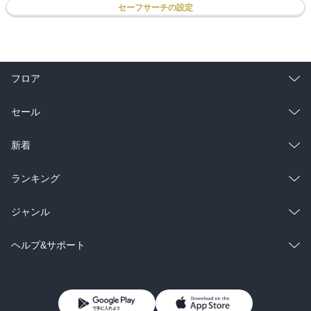
セーフサーチの設定
フロア
総合
コミック
セール
ラノベ
小説
総合
コミック
新着
雑誌・グラビア
ビジネス・実用
ラノベ
小説
総合
コミック
ランキング
BL・TL
雑誌・グラビア
ビジネス・実用
ラノベ
小説
総合
コミック
ジャンル
BL・TL
雑誌・グラビア
ビジネス・実用
ラノベ
小説
コミック
男性コミック
ヘルプ&サポート
BL・TL
雑誌・グラビア
ビジネス・実用
女性コミック
コミック誌
初めての方へ
ヘルプ
BL・TL
ライトノベル
男子向けラノベ
よくあるご質問
お問い合わせ