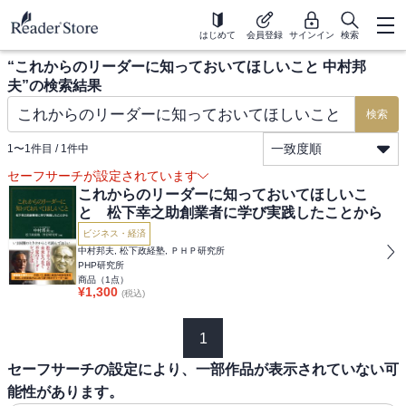
はじめて
会員登録
サインイン
検索
“
これからのリーダーに知っておいてほしいこと 中村邦
夫
”の検索結果
検索
一致度順
1
〜
1
件目 /
1
件中
セーフサーチが設定されています
これからのリーダーに知っておいてほしいこ
と 松下幸之助創業者に学び実践したことから
ビジネス・経済
中村邦夫, 松下政経塾, ＰＨＰ研究所
PHP研究所
商品（
1
点）
¥
1,300
(税込)
1
セーフサーチの設定により、一部作品が表示されていない可
能性があります。