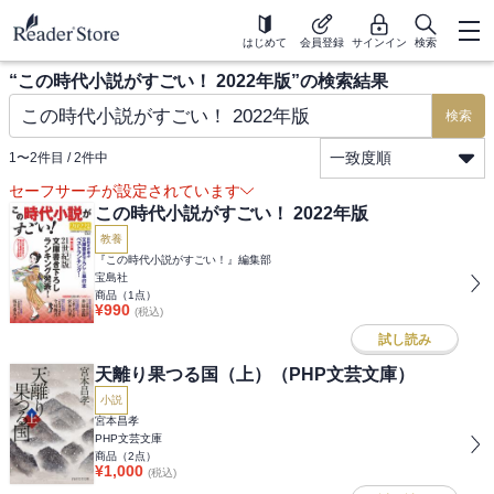
はじめて
会員登録
サインイン
検索
“
この時代小説がすごい！ 2022年版
”の検索結果
検索
一致度順
1
〜
2
件目 /
2
件中
セーフサーチが設定されています
この時代小説がすごい！ 2022年版
教養
『この時代小説がすごい！』編集部
宝島社
商品（
1
点）
¥
990
(税込)
試し読み
天離り果つる国（上）（PHP文芸文庫）
小説
宮本昌孝
PHP文芸文庫
商品（
2
点）
¥
1,000
(税込)