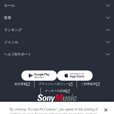
総合
コミック
セール
ラノベ
小説
総合
コミック
新着
雑誌・グラビア
ビジネス・実用
ラノベ
小説
総合
コミック
ランキング
BL・TL
雑誌・グラビア
ビジネス・実用
ラノベ
小説
総合
コミック
ジャンル
BL・TL
雑誌・グラビア
ビジネス・実用
ラノベ
小説
コミック
男性コミック
ヘルプ&サポート
BL・TL
雑誌・グラビア
ビジネス・実用
女性コミック
コミック誌
初めての方へ
ヘルプ
BL・TL
ライトノベル
男子向けラノベ
よくあるご質問
お問い合わせ
会社情報
プライバシーポリシー
ご利用条件
女子向けラノベ
小説
利用規約
クッキーの詳細
国内小説
海外小説
Copyright 2017 - 2026 Sony Music Entertainment(Japan) Inc.
By clicking “Accept All Cookies”, you agree to the storing of
ミステリー
SF
Information on the site is for the Japan domestic market only