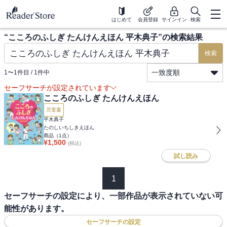
はじめて
会員登録
サインイン
検索
“
こころのふしぎ たんけんえほん 平木典子
”の検索結果
検索
一致度順
1
〜
1
件目 /
1
件中
セーフサーチが設定されています
こころのふしぎ たんけんえほん
児童書
平木典子
たのしいちしきえほん
商品（
1
点）
¥
1,500
(税込)
試し読み
1
セーフサーチの設定により、一部作品が表示されていない可
能性があります。
セーフサーチの設定