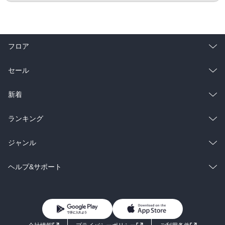
フロア
総合
コミック
セール
ラノベ
小説
総合
コミック
新着
雑誌・グラビア
ビジネス・実用
ラノベ
小説
総合
コミック
ランキング
BL・TL
雑誌・グラビア
ビジネス・実用
ラノベ
小説
総合
コミック
ジャンル
BL・TL
雑誌・グラビア
ビジネス・実用
ラノベ
小説
コミック
男性コミック
ヘルプ&サポート
BL・TL
雑誌・グラビア
ビジネス・実用
女性コミック
コミック誌
初めての方へ
ヘルプ
BL・TL
ライトノベル
男子向けラノベ
よくあるご質問
お問い合わせ