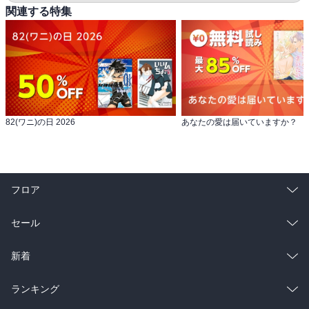
関連する特集
82(ワニ)の日 2026
あなたの愛は届いていますか？
フロア
総合
コミック
セール
ラノベ
小説
総合
コミック
新着
雑誌・グラビア
ビジネス・実用
ラノベ
小説
総合
コミック
ランキング