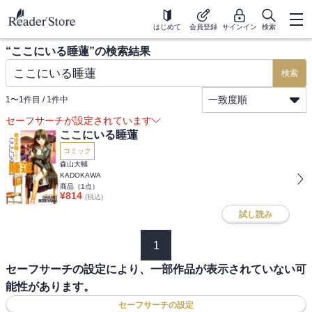
はじめて
会員登録
サインイン
検索
“
ここにいる睡蓮
”の検索結果
検索
一致度順
1
〜
1
件目 /
1
件中
セーフサーチが設定されています
ここにいる睡蓮
コミック
森山大輔
KADOKAWA
商品（
1
点）
¥
814
(税込)
試し読み
1
セーフサーチの設定により、一部作品が表示されていない可
能性があります。
セーフサーチの設定