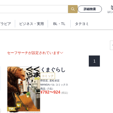
詳細検索
はじ
グラビア
ビジネス
・実用
BL・TL
タテヨミ
セーフサーチが設定されています
1
くまぐらし
コミック
野田宏, 若松卓宏
MANGAバル コミックス
商品（
7
点）
¥
792
〜
924
(税込)
予約