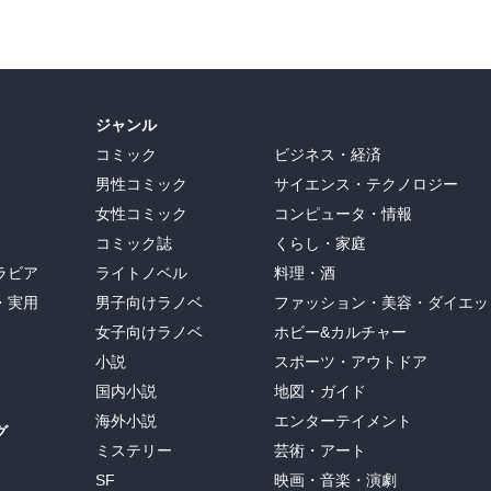
ジャンル
コミック
ビジネス・経済
男性コミック
サイエンス・テクノロジー
女性コミック
コンピュータ・情報
コミック誌
くらし・家庭
ラビア
ライトノベル
料理・酒
・実用
男子向けラノベ
ファッション・美容・ダイエッ
女子向けラノベ
ホビー&カルチャー
小説
スポーツ・アウトドア
国内小説
地図・ガイド
海外小説
エンターテイメント
グ
ミステリー
芸術・アート
SF
映画・音楽・演劇