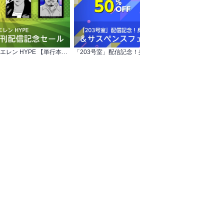
【無料&割引】『左ききのエレン HYPE 【単行本版】』新刊配信記念セール
「203号室」配信記念！身の毛もよだつホラー ＆サスペンスフェア 無料+割引