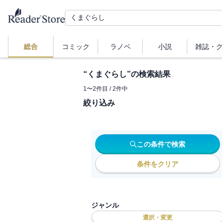
総合
コミック
ラノベ
小説
雑誌・
“
くまぐらし
”の検索結果
1
〜
2
件目 /
2
件中
絞り込み
この条件で検索
条件をクリア
ジャンル
選択・変更