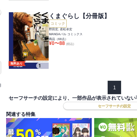
くまぐらし【分冊版】
コミック
野田宏, 若松卓宏
MANGAバル コミックス
商品（
68
点）
¥
0
〜
88
(税込)
無料あり
円
1
セーフサーチの設定により、一部作品が表示されていない
セーフサーチの設定
関連する特集