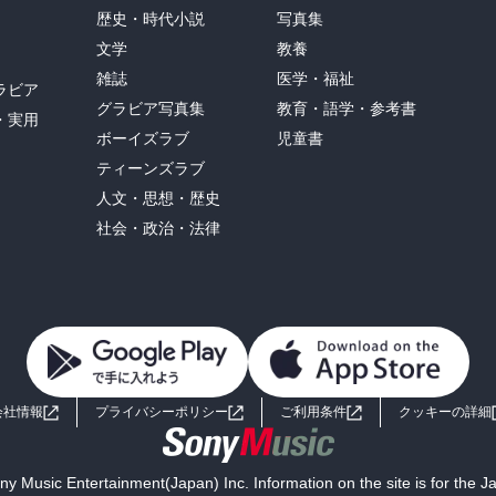
歴史・時代小説
写真集
文学
教養
雑誌
医学・福祉
ラビア
グラビア写真集
教育・語学・参考書
・実用
ボーイズラブ
児童書
ティーンズラブ
人文・思想・歴史
社会・政治・法律
会社情報
プライバシーポリシー
ご利用条件
クッキーの詳細
y Music Entertainment(Japan) Inc. Information on the site is for the 