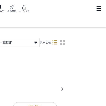
めて
会員登録
サインイン
一致度順
表示切替