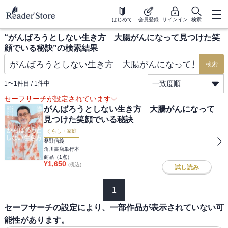
はじめて
会員登録
サインイン
検索
“
がんばろうとしない生き方 大腸がんになって見つけた笑
顔でいる秘訣
”の検索結果
検索
一致度順
1
〜
1
件目 /
1
件中
セーフサーチが設定されています
がんばろうとしない生き方 大腸がんになって
見つけた笑顔でいる秘訣
くらし・家庭
桑野信義
角川書店単行本
商品（
1
点）
¥
1,650
(税込)
試し読み
1
セーフサーチの設定により、一部作品が表示されていない可
能性があります。