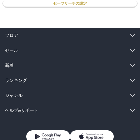
セーフサーチの設定
フロア
総合
コミック
セール
ラノベ
小説
総合
コミック
新着
雑誌・グラビア
ビジネス・実用
ラノベ
小説
総合
コミック
ランキング
BL・TL
雑誌・グラビア
ビジネス・実用
ラノベ
小説
総合
コミック
ジャンル
BL・TL
雑誌・グラビア
ビジネス・実用
ラノベ
小説
コミック
男性コミック
ヘルプ&サポート
BL・TL
雑誌・グラビア
ビジネス・実用
女性コミック
コミック誌
初めての方へ
ヘルプ
BL・TL
ライトノベル
男子向けラノベ
よくあるご質問
お問い合わせ