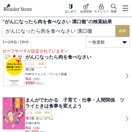
はじめて
会員登録
サインイン
検索
“
がんになったら肉を食べなさい 溝口徹
”の検索結果
検索
一致度順
1
〜
2
件目 /
2
件中
セーフサーチが設定されています
がんになったら肉を食べなさい
くらし・家庭
溝口徹
PHPサイエンス・ワールド新書
商品（
1
点）
¥
880
(税込)
まんがでわかる 子育て・仕事・人間関係 ツ
ライときは食事を変えよう
人文・思想・歴史
溝口徹, あらいぴろよ
主婦の友社
商品（
1
点）
¥
1,320