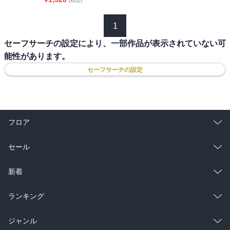
(税込)
1
セーフサーチの設定により、一部作品が表示されていない可
能性があります。
セーフサーチの設定
フロア
総合
コミック
セール
ラノベ
小説
総合
コミック
新着
雑誌・グラビア
ビジネス・実用
ラノベ
小説
総合
コミック
ランキング
BL・TL
雑誌・グラビア
ビジネス・実用
ラノベ
小説
総合
コミック
ジャンル