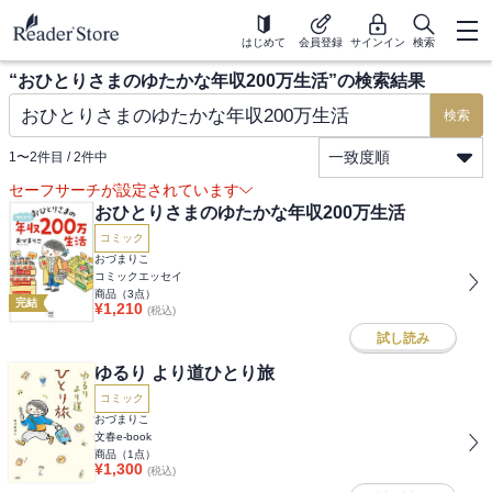
はじめて
会員登録
サインイン
検索
“
おひとりさまのゆたかな年収200万生活
”の検索結果
検索
一致度順
1
〜
2
件目 /
2
件中
セーフサーチが設定されています
おひとりさまのゆたかな年収200万生活
コミック
おづまりこ
コミックエッセイ
商品（
3
点）
完結
¥
1,210
(税込)
試し読み
ゆるり より道ひとり旅
コミック
おづまりこ
文春e-book
商品（
1
点）
¥
1,300
(税込)