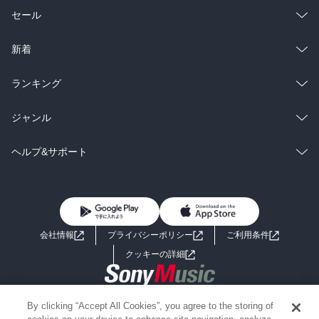
総合
コミック
セール
ラノベ
小説
総合
コミック
新着
雑誌・グラビア
ビジネス・実用
ラノベ
小説
総合
コミック
ランキング
BL・TL
雑誌・グラビア
ビジネス・実用
ラノベ
小説
総合
コミック
ジャンル
BL・TL
雑誌・グラビア
ビジネス・実用
ラノベ
小説
コミック
男性コミック
ヘルプ&サポート
BL・TL
雑誌・グラビア
ビジネス・実用
女性コミック
コミック誌
初めての方へ
ヘルプ
BL・TL
ライトノベル
男子向けラノベ
よくあるご質問
お問い合わせ
会社情報
プライバシーポリシー
ご利用条件
女子向けラノベ
小説
利用規約
クッキーの詳細
国内小説
海外小説
Copyright 2017 - 2026 Sony Music Entertainment(Japan) Inc.
By clicking “Accept All Cookies”, you agree to the storing of
ミステリー
SF
Information on the site is for the Japan domestic market only