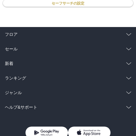
セーフサーチの設定
フロア
総合
コミック
セール
ラノベ
小説
総合
コミック
新着
雑誌・グラビア
ビジネス・実用
ラノベ
小説
総合
コミック
ランキング
BL・TL
雑誌・グラビア
ビジネス・実用
ラノベ
小説
総合
コミック
ジャンル
BL・TL
雑誌・グラビア
ビジネス・実用
ラノベ
小説
コミック
男性コミック
ヘルプ&サポート
BL・TL
雑誌・グラビア
ビジネス・実用
女性コミック
コミック誌
初めての方へ
ヘルプ
BL・TL
ライトノベル
男子向けラノベ
よくあるご質問
お問い合わせ