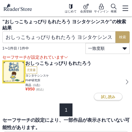
はじめて
会員登録
サインイン
検索
“
おしっこちょっぴりもれたろう ヨシタケシンスケ
”の検索
結果
検索
一致度順
1
〜
1
件目 /
1
件中
セーフサーチが設定されています
おしっこちょっぴりもれたろう
児童書
ヨシタケシンスケ
PHP研究所
商品（
1
点）
¥
950
(税込)
試し読み
1
セーフサーチの設定により、一部作品が表示されていない可
能性があります。