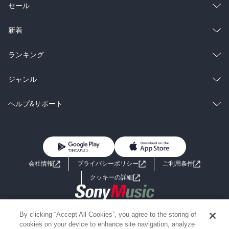
総合
コミック
セール
ラノベ
小説
総合
コミック
新着
雑誌・グラビア
ビジネス・実用
ラノベ
小説
総合
コミック
ランキング
BL・TL
雑誌・グラビア
ビジネス・実用
ラノベ
小説
総合
コミック
ジャンル
BL・TL
雑誌・グラビア
ビジネス・実用
ラノベ
小説
コミック
男性コミック
ヘルプ&サポート
BL・TL
雑誌・グラビア
ビジネス・実用
女性コミック
コミック誌
初めての方へ
ヘルプ
BL・TL
ライトノベル
男子向けラノベ
よくあるご質問
お問い合わせ
会社情報
プライバシーポリシー
ご利用条件
女子向けラノベ
小説
利用規約
クッキーの詳細
国内小説
海外小説
Copyright 2017 - 2026 Sony Music Entertainment(Japan) Inc.
By clicking “Accept All Cookies”, you agree to the storing of
ミステリー
SF
Information on the site is for the Japan domestic market only
cookies on your device to enhance site navigation, analyze