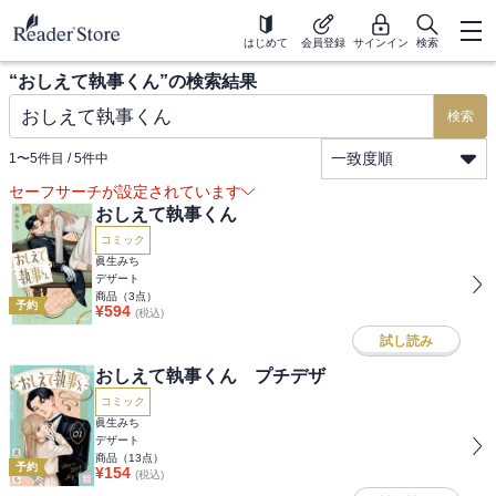
はじめて
会員登録
サインイン
検索
“
おしえて執事くん
”の検索結果
検索
一致度順
1
〜
5
件目 /
5
件中
セーフサーチが設定されています
おしえて執事くん
コミック
眞生みち
デザート
商品（
3
点）
予約
¥
594
(税込)
試し読み
おしえて執事くん プチデザ
コミック
眞生みち
デザート
商品（
13
点）
予約
¥
154
(税込)