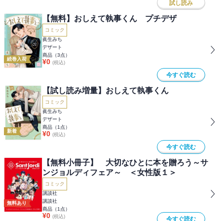
試し読み
【無料】おしえて執事くん プチデザ
コミック
眞生みち
デザート
商品（
3
点）
続巻入荷
¥
0
(税込)
今すぐ読む
【試し読み増量】おしえて執事くん
コミック
眞生みち
デザート
商品（
1
点）
新着
¥
0
(税込)
今すぐ読む
【無料小冊子】 大切なひとに本を贈ろう～サ
ンジョルディフェア～ ＜女性版１＞
コミック
講談社
講談社
無料あり
商品（
1
点）
¥
0
(税込)
今すぐ読む