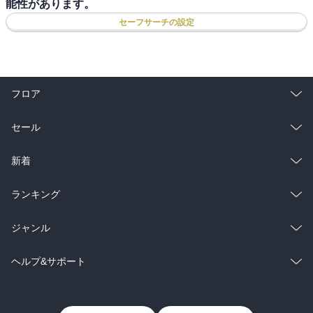
能性があります。
セーフサーチの設定
フロア
総合
コミック
セール
ラノベ
小説
総合
コミック
新着
雑誌・グラビア
ビジネス・実用
ラノベ
小説
総合
コミック
ランキング
BL・TL
雑誌・グラビア
ビジネス・実用
ラノベ
小説
総合
コミック
ジャンル
BL・TL
雑誌・グラビア
ビジネス・実用
ラノベ
小説
コミック
男性コミック
ヘルプ&サポート
BL・TL
雑誌・グラビア
ビジネス・実用
女性コミック
コミック誌
初めての方へ
ヘルプ