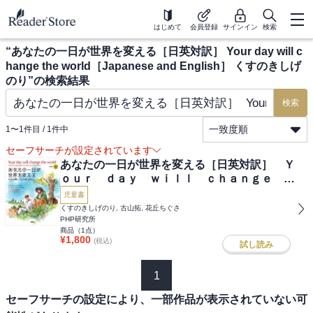
はじめて
会員登録
サインイン
検索
“
あなたの一日が世界を変える［日英対訳］ Your day will c
hange the world［Japanese and English］ くすのきしげ
のり
”の検索結果
検索
一致度順
1
〜
1
件目 /
1
件中
セーフサーチが設定されています
あなたの一日が世界を変える［日英対訳］ Ｙ
ｏｕｒ ｄａｙ ｗｉｌｌ ｃｈａｎｇｅ ｔ
ｈｅ ｗｏｒｌｄ［Ｊａｐａｎｅｓｅ ａｎ
児童書
ｄ Ｅｎｇｌｉｓｈ］
くすのきしげのり, 古山拓, 花丘ちぐさ
PHP研究所
商品（
1
点）
¥
1,800
(税込)
試し読み
1
セーフサーチの設定により、一部作品が表示されていない可