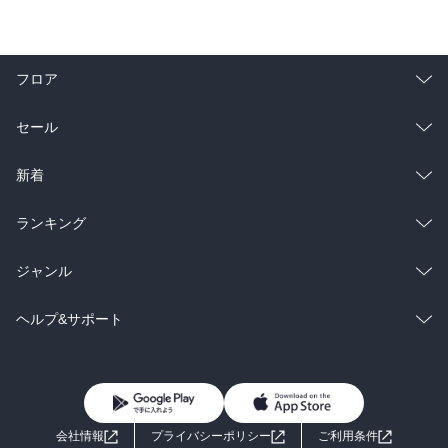
フロア
総合
コミック
セール
ラノベ
小説
総合
コミック
新着
雑誌・グラビア
ビジネス・実用
ラノベ
小説
総合
コミック
ランキング
BL・TL
雑誌・グラビア
ビジネス・実用
ラノベ
小説
総合
コミック
ジャンル
BL・TL
雑誌・グラビア
ビジネス・実用
ラノベ
小説
コミック
男性コミック
ヘルプ&サポート
BL・TL
雑誌・グラビア
ビジネス・実用
女性コミック
コミック誌
初めての方へ
ヘルプ
BL・TL
ライトノベル
男子向けラノベ
よくあるご質問
お問い合わせ
会社情報
プライバシーポリシー
ご利用条件