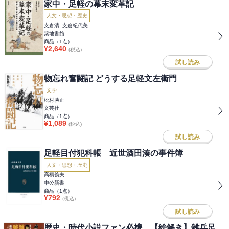
家中・足軽の幕末変革記
人文・思想・歴史
支倉清, 支倉紀代美
築地書館
商品（
1
点）
¥
2,640
(税込)
試し読み
物忘れ奮闘記 どうする足軽文左衛門
文学
松村勝正
文芸社
商品（
1
点）
¥
1,089
(税込)
試し読み
足軽目付犯科帳 近世酒田湊の事件簿
人文・思想・歴史
高橋義夫
中公新書
商品（
1
点）
¥
792
(税込)
試し読み
歴史・時代小説ファン必携 【絵解き】雑兵足