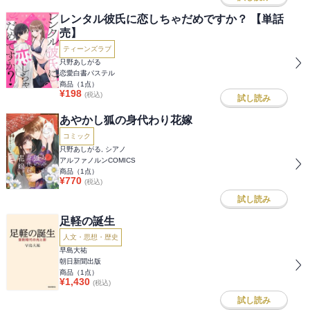
レンタル彼氏に恋しちゃだめですか？ 【単話
売】
ティーンズラブ
只野あしがる
恋愛白書パステル
商品（
1
点）
¥
198
(税込)
試し読み
あやかし狐の身代わり花嫁
コミック
只野あしがる, シアノ
アルファノルンCOMICS
商品（
1
点）
¥
770
(税込)
試し読み
足軽の誕生
人文・思想・歴史
早島大祐
朝日新聞出版
商品（
1
点）
¥
1,430
(税込)
試し読み