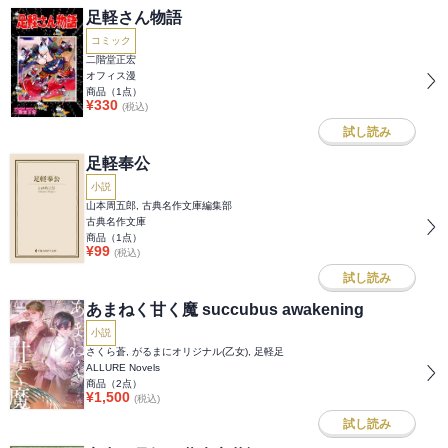
足軽さん物語
コミック
二階堂正宏
オフィス漫
商品（
1
点）
¥
330
(税込)
試し読み
足軽奉公
小説
山本周五郎, 古典名作文庫編集部
古典名作文庫
商品（
1
点）
¥
99
(税込)
試し読み
あまねく甘く魔 succubus awakening
小説
さくら蒼, がるまにオリジナル(乙女), 足軽足
ALLURE Novels
商品（
2
点）
¥
1,500
(税込)
試し読み