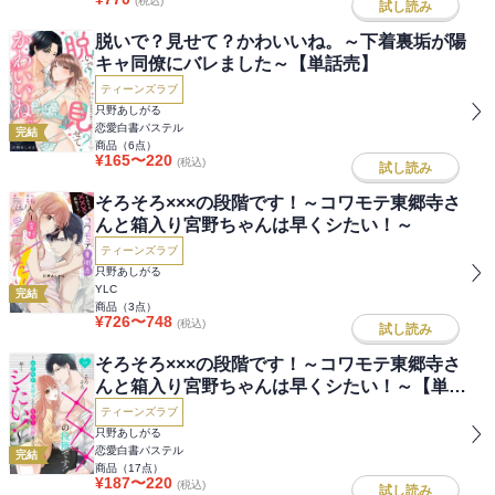
(税込)
試し読み
脱いで？見せて？かわいいね。～下着裏垢が陽
キャ同僚にバレました～【単話売】
ティーンズラブ
只野あしがる
恋愛白書パステル
完結
商品（
6
点）
¥
165
〜
220
(税込)
試し読み
そろそろ×××の段階です！～コワモテ東郷寺さ
んと箱入り宮野ちゃんは早くシたい！～
ティーンズラブ
只野あしがる
YLC
完結
商品（
3
点）
¥
726
〜
748
(税込)
試し読み
そろそろ×××の段階です！～コワモテ東郷寺さ
んと箱入り宮野ちゃんは早くシたい！～【単話
売】
ティーンズラブ
只野あしがる
恋愛白書パステル
完結
商品（
17
点）
¥
187
〜
220
(税込)
試し読み