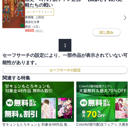
軽たちの戦い
エンターテイメント
東郷隆, 上田信
講談社文庫
商品（
1
点）
¥
605
(税込)
試し読み
1
セーフサーチの設定により、一部作品が表示されていない可
能性があります。
セーフサーチの設定
関連する特集
甘キュンもとろキュンも 対象全48作品 無料&割引