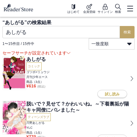
はじめて
会員登録
サインイン
検索
“
あしがる
”の検索結果
検索
一致度順
1
〜
15
件目 /
15
件中
セーフサーチが設定されています
あしがる
コミック
ゴツボ×リュウジ
月刊少年エース
商品（
3
点）
¥
616
(税込)
試し読み
脱いで？見せて？かわいいね。～下着裏垢が陽
キャ同僚にバレました～
ティーンズラブ
只野あしがる
YLC
商品（
1
点）
¥
770