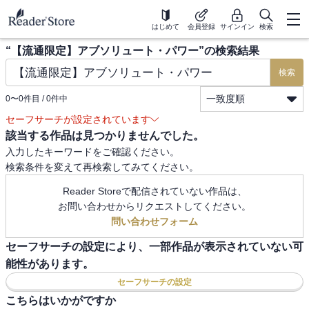
はじめて
会員登録
サインイン
検索
“
【流通限定】アブソリュート・パワー
”の検索結果
検索
一致度順
0
〜
0
件目 /
0
件中
セーフサーチが設定されています
該当する作品は見つかりませんでした。
入力したキーワードをご確認ください。
検索条件を変えて再検索してみてください。
Reader Storeで配信されていない作品は、
お問い合わせからリクエストしてください。
問い合わせフォーム
セーフサーチの設定により、一部作品が表示されていない可
能性があります。
セーフサーチの設定
こちらはいかがですか