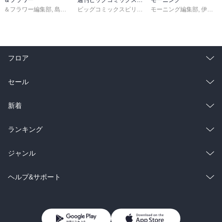
＆フラワー編集部
,
島袋ユミ
,
ましい柚茉
,
甘宮ちか
ビッグコミックスピリッツ編集部
,
真村澪生
モーニング編集部
,
もりなかもなか
,
伊咲智太
,
三
フロア
総合
コミック
セール
ラノベ
小説
総合
コミック
新着
雑誌・グラビア
ビジネス・実用
ラノベ
小説
総合
コミック
ランキング
BL・TL
雑誌・グラビア
ビジネス・実用
ラノベ
小説
総合
コミック
ジャンル
BL・TL
雑誌・グラビア
ビジネス・実用
ラノベ
小説
コミック
男性コミック
ヘルプ&サポート
BL・TL
雑誌・グラビア
ビジネス・実用
女性コミック
コミック誌
初めての方へ
ヘルプ
BL・TL
ライトノベル
男子向けラノベ