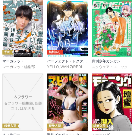
予約
無料あり
マーガレット
パーフェクト・ドクター【タテヨミ】
月刊少年ガンガン
マーガレット編集部
YELLO
,
WAN.Z(REDICE STUDIO)
,
MoeDal
,
REDICE 
スクウェア・エニックス
,
＆フラワー
＆フラワー編集部, 島袋
ユミ, ほか18名
続巻入荷
続巻入荷
続巻入荷
＆フラワー
週刊ビッグコミックスピリッツ
モーニング