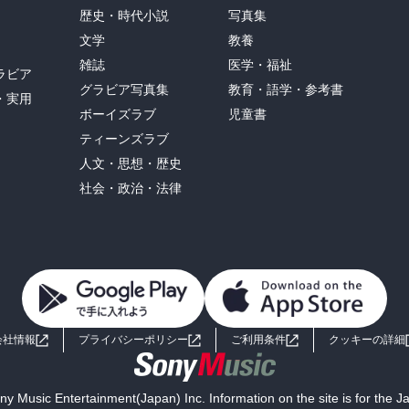
歴史・時代小説
写真集
文学
教養
雑誌
医学・福祉
ラビア
グラビア写真集
教育・語学・参考書
・実用
ボーイズラブ
児童書
ティーンズラブ
人文・思想・歴史
社会・政治・法律
会社情報
プライバシーポリシー
ご利用条件
クッキーの詳細
y Music Entertainment(Japan) Inc. Information on the site is for the 