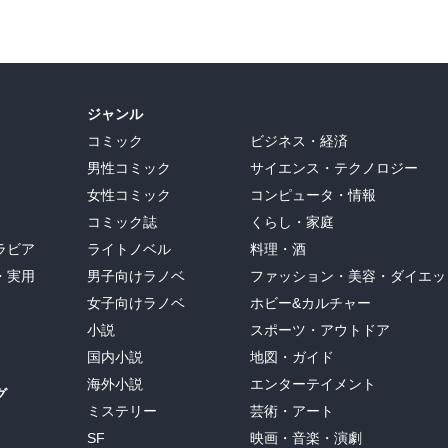
ジャンル
コミック
ビジネス・経済
男性コミック
サイエンス・テクノロジー
女性コミック
コンピュータ・情報
コミック誌
くらし・家庭
ラビア
ライトノベル
料理・酒
・実用
男子向けラノベ
ファッション・美容・ダイエッ
女子向けラノベ
ホビー&カルチャー
小説
スポーツ・アウトドア
国内小説
地図・ガイド
海外小説
エンターテイメント
グ
ミステリー
芸術・アート
SF
映画・音楽・演劇