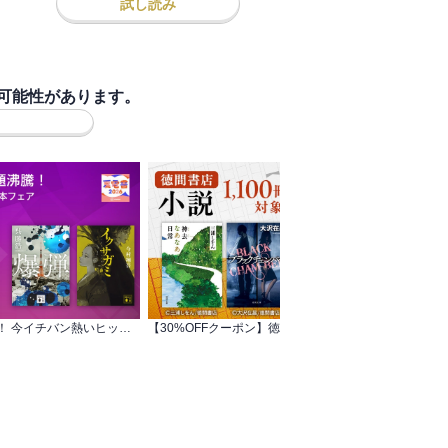
試し読み
可能性があります。
【夏電書2026】話題沸騰！ 今イチバン熱いヒット作＆原作本フェア
【30%OFFクーポン】徳間書店 小説 1,100冊以上対象