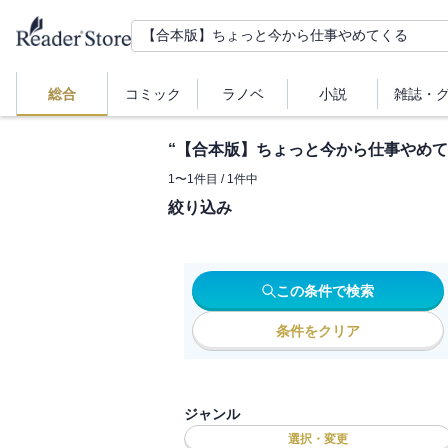
総合
コミック
ラノベ
小説
雑誌・
“
【合本版】ちょっと今から仕事やめて
1
〜
1
件目 /
1
件中
絞り込み
この条件で検索
条件をクリア
ジャンル
選択・変更