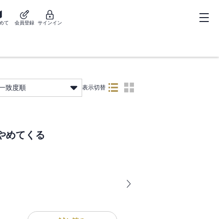
めて
会員登録
サインイン
一致度順
表示切替
やめてくる