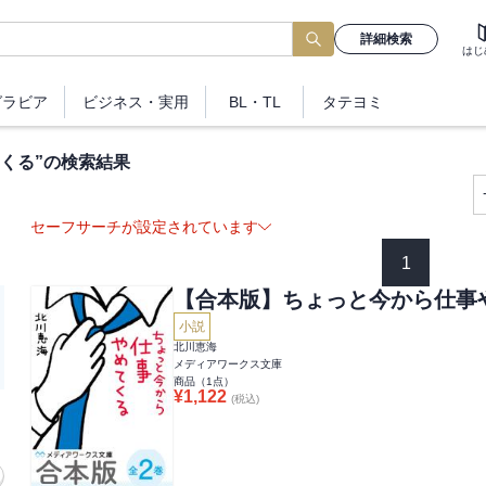
詳細検索
はじ
グラビア
ビジネス
・実用
BL・TL
タテヨミ
くる
”の検索結果
セーフサーチが設定されています
1
【合本版】ちょっと今から仕事
小説
北川恵海
メディアワークス文庫
商品（
1
点）
¥
1,122
(税込)