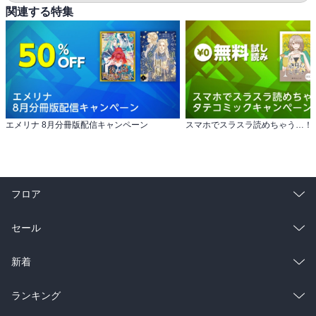
関連する特集
エメリナ 8月分冊版配信キャンペーン
フロア
総合
コミック
セール
ラノベ
小説
総合
コミック
新着
雑誌・グラビア
ビジネス・実用
ラノベ
小説
総合
コミック
ランキング