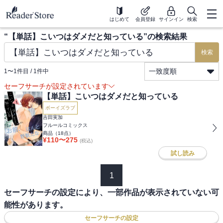
はじめて
会員登録
サインイン
検索
“
【単話】こいつはダメだと知っている
”の検索結果
検索
一致度順
1
〜
1
件目 /
1
件中
セーフサーチが設定されています
【単話】こいつはダメだと知っている
ボーイズラブ
吉田実加
フルールコミックス
商品（
18
点）
¥
110
〜
275
(税込)
試し読み
1
セーフサーチの設定により、一部作品が表示されていない可
能性があります。
セーフサーチの設定